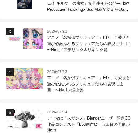
ェイ キルケーの魔女』制作事例を公開―Flow
Production Trackingと3ds Maxが支えたCG制
作現場
2026/07/23
アニメ『名探偵プリキュア！』ED 、可愛さと
遊び心あふれるプリキュアたちの表現に注目！
〜No.2／モデリング＆リギング篇
2026/07/22
アニメ『名探偵プリキュア！』ED 、可愛さと
遊び心あふれるプリキュアたちの表現に注
目！〜No.1／演出篇
2026/08/04
テーマは「スザンヌ」Blenderユーザー限定CG
作品コンテスト「b3d創作祭」五回目の開催が
決定!