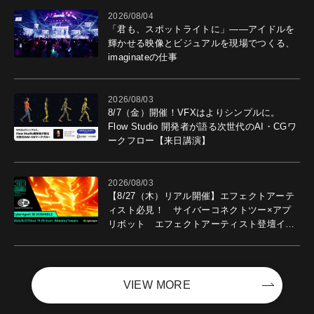
2026/08/04
「君も、スポットライトに」――アイドルを
輝かせる映像とビジュアルを現場でつくる、
imaginateの仕事
2026/08/03
8/7（金）開催！VFXはよりシンプルに。
Flow Studio 開発者が語る次世代のAI・CGワ
ークフロー【来日講演】
2026/08/03
【8/27（木）リアル開催】エフェクトアーテ
ィスト必見！ サイバーコネクトツー×アプ
リボット エフェクトアーティスト登壇イベ
ントを開催！－サイバーエージェント
VIEW MORE