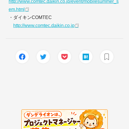
http://www.comtec.daikin.co.jp/event/mobilesummer_s
em.html
・ダイキンCOMTEC
http://www.comtec.daikin.co.jp