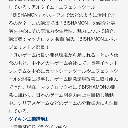
しているリアルタイム・エフェクトツール
「BISHAMON」がスマフォではどのように活用でき
るのか？ この講演では「BISHAMON」の紹介と実
演を中心にその表現力や生産性、魅力について紹介。
講演者：マッチロック 後藤 誠氏（BISHAMONエバン
ジェリスト／部長 ）
「良いゲームは良い開発環境から産まれる」という信
念のもと、中小／大手ゲーム会社にて、長年イベント
システムを中心にカットシーンツールやエフェクトツ
ールの開発に従事し、ゲーム開発環境改善に取り組ん
できた。現在、マッチロック社にてBISHAMONの開
発に加わり、日本のゲーム開発力向上を目指し活動
中。シリアスゲームなどのゲームの分野拡大にも注目
している。
ダイキン工業講演1
「最新3DCGプラグイン紹介」