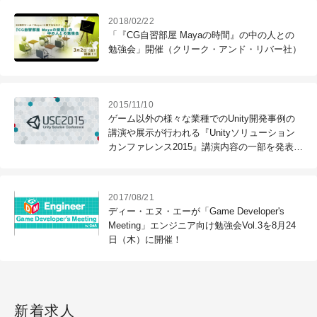
2018/02/22
「『CG自習部屋 Mayaの時間』の中の人との
勉強会」開催（クリーク・アンド・リバー社）
2015/11/10
ゲーム以外の様々な業種でのUnity開発事例の
講演や展示が行われる『Unityソリューション
カンファレンス2015』講演内容の一部を発表。
基調講演に「ハコスコ」の生みの親・藤井直敬
氏が登壇、チケットの追加販売も開始。
2017/08/21
ディー・エヌ・エーが「Game Developer's
Meeting」エンジニア向け勉強会Vol.3を8月24
日（木）に開催！
新着求人