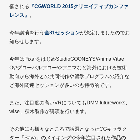
催される
『CGWORLD 2015クリエイティブカンファ
レンス』
。
今年講演を行う
全31セッション
が決定しましたのでお
知らせします。
今年はPixarをはじめStudioGOONEYS/Anima Vitae
Oy/グローバルアローやアニマなど海外における技術
動向から海外との共同制作や留学プログラムの紹介な
ど海外関連セッションが多いのも特徴的です。
また、注目度の高いVRについてもDMM.futureworks、
wise、積木製作が講演を行います。
その他にも様々なところで話題となったCGキャラク
ター「Saya」のメイキングや今年注目された作品の