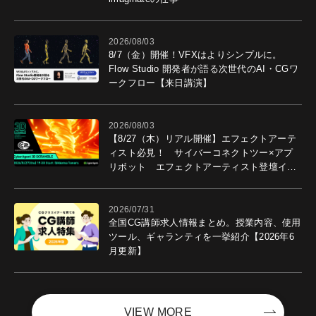
2026/08/03
8/7（金）開催！VFXはよりシンプルに。
Flow Studio 開発者が語る次世代のAI・CGワ
ークフロー【来日講演】
2026/08/03
【8/27（木）リアル開催】エフェクトアーテ
ィスト必見！ サイバーコネクトツー×アプ
リボット エフェクトアーティスト登壇イベ
ントを開催！－サイバーエージェント
2026/07/31
全国CG講師求人情報まとめ。授業内容、使用
ツール、ギャランティを一挙紹介【2026年6
月更新】
VIEW MORE