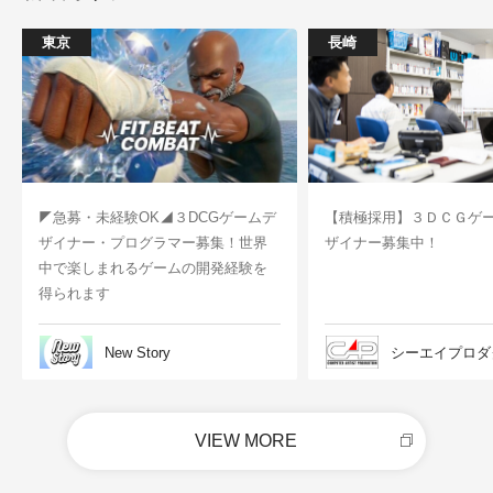
東京
長崎
◤急募・未経験OK◢３DCGゲームデ
【積極採用】３ＤＣＧゲ
ザイナー・プログラマー募集！世界
ザイナー募集中！
中で楽しまれるゲームの開発経験を
得られます
New Story
シーエイプロダ
VIEW MORE