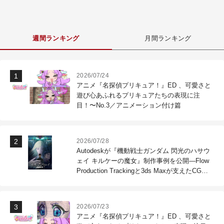
週間ランキング
月間ランキング
2026/07/24
アニメ『名探偵プリキュア！』ED 、可愛さと
遊び心あふれるプリキュアたちの表現に注
目！〜No.3／アニメーション付け篇
2026/07/28
Autodeskが『機動戦士ガンダム 閃光のハサウ
ェイ キルケーの魔女』制作事例を公開―Flow
Production Trackingと3ds Maxが支えたCG制
作現場
2026/07/23
アニメ『名探偵プリキュア！』ED 、可愛さと