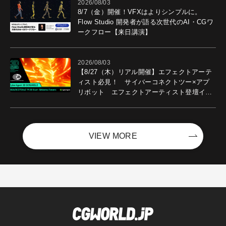
2026/08/03
8/7（金）開催！VFXはよりシンプルに。
Flow Studio 開発者が語る次世代のAI・CGワ
ークフロー【来日講演】
2026/08/03
【8/27（木）リアル開催】エフェクトアーテ
ィスト必見！ サイバーコネクトツー×アプ
リボット エフェクトアーティスト登壇イベ
ントを開催！－サイバーエージェント
VIEW MORE