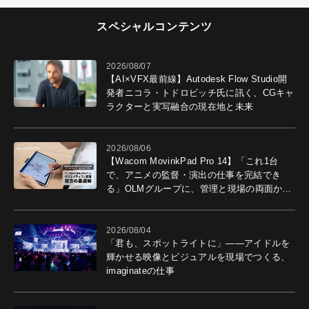
スペシャルコンテンツ
2026/08/07
【AI×VFX最前線】Autodesk Flow Studio開
発者ニコラ・トドロビッチ氏に訊く、CGキャ
ラクターと実写融合の現在地と未来
2026/08/06
【Wacom MovinkPad Pro 14】「これ1台
で、アニメの監督・演出の仕事を完結でき
る」OLMグループに、管理と現場の両面から
導入効果を聞いた
2026/08/04
「君も、スポットライトに」――アイドルを
輝かせる映像とビジュアルを現場でつくる、
imaginateの仕事