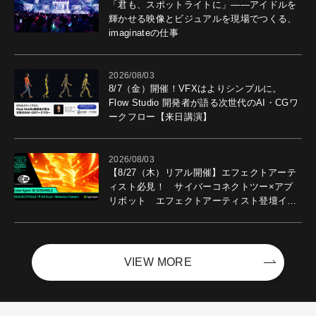
「君も、スポットライトに」――アイドルを
輝かせる映像とビジュアルを現場でつくる、
imaginateの仕事
2026/08/03
8/7（金）開催！VFXはよりシンプルに。
Flow Studio 開発者が語る次世代のAI・CGワ
ークフロー【来日講演】
2026/08/03
【8/27（木）リアル開催】エフェクトアーテ
ィスト必見！ サイバーコネクトツー×アプ
リボット エフェクトアーティスト登壇イベ
ントを開催！－サイバーエージェント
VIEW MORE