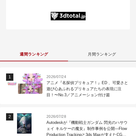
週間ランキング
月間ランキング
2026/07/24
アニメ『名探偵プリキュア！』ED 、可愛さと
遊び心あふれるプリキュアたちの表現に注
目！〜No.3／アニメーション付け篇
2026/07/28
Autodeskが『機動戦士ガンダム 閃光のハサウ
ェイ キルケーの魔女』制作事例を公開―Flow
Production Trackingと3ds Maxが支えたCG制