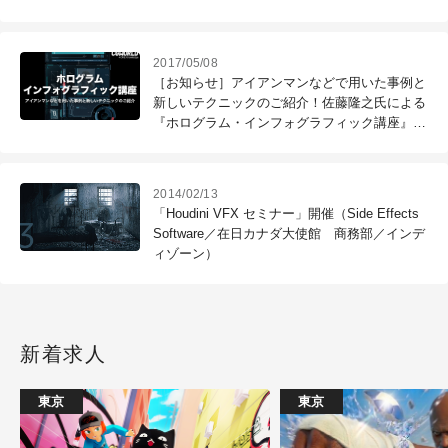
2017/05/08
［お知らせ］アイアンマンなどで用いた事例と
新しいテクニックのご紹介！佐藤隆之氏による
『ホログラム・インフォグラフィック講座』を
開催
2014/02/13
「Houdini VFX セミナー」開催（Side Effects
Software／在日カナダ大使館 商務部／インデ
ィゾーン）
新着求人
東京
東京