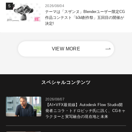
2026/08/04
テーマは「スザンヌ」Blenderユーザー限定CG
作品コンテスト「b3d創作祭」五回目の開催が
決定!
VIEW MORE
スペシャルコンテンツ
2026/08/07
【AI×VFX最前線】Autodesk Flow Studio開
発者ニコラ・トドロビッチ氏に訊く、CGキャ
ラクターと実写融合の現在地と未来