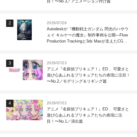
目！〜No.3／アニメーション付け篇
2026/07/28
Autodeskが『機動戦士ガンダム 閃光のハサウ
ェイ キルケーの魔女』制作事例を公開―Flow
Production Trackingと3ds Maxが支えたCG制
作現場
2026/07/23
アニメ『名探偵プリキュア！』ED 、可愛さと
遊び心あふれるプリキュアたちの表現に注目！
〜No.2／モデリング＆リギング篇
2026/07/22
アニメ『名探偵プリキュア！』ED 、可愛さと
遊び心あふれるプリキュアたちの表現に注
目！〜No.1／演出篇