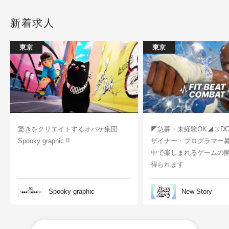
新着求人
東京
東京
驚きをクリエイトするオバケ集団
◤急募・未経験OK◢３D
Spooky graphic !!
ザイナー・プログラマー
中で楽しまれるゲームの
得られます
Spooky graphic
New Story