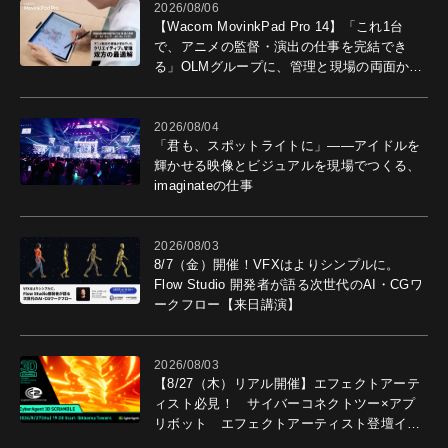
2026/08/06
【Wacom MovinkPad Pro 14】「これ1台
で、アニメの監督・演出の仕事を完結でき
る」OLMグループに、管理と現場の両面から
導入効果を聞いた
2026/08/04
「君も、スポットライトに」――アイドルを
輝かせる映像とビジュアルを現場でつくる、
imaginateの仕事
2026/08/03
8/7（金）開催！VFXはよりシンプルに。
Flow Studio 開発者が語る次世代のAI・CGワ
ークフロー【来日講演】
2026/08/03
【8/27（木）リアル開催】エフェクトアーテ
ィスト必見！ サイバーコネクトツー×アプ
リボット エフェクトアーティスト登壇イベ
ントを開催！－サイバーエージェント