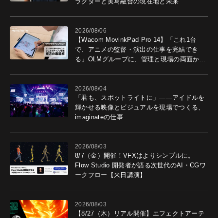
ラクターと実写融合の現在地と未来
2026/08/06
【Wacom MovinkPad Pro 14】「これ1台
で、アニメの監督・演出の仕事を完結でき
る」OLMグループに、管理と現場の両面から
導入効果を聞いた
2026/08/04
「君も、スポットライトに」――アイドルを
輝かせる映像とビジュアルを現場でつくる、
imaginateの仕事
2026/08/03
8/7（金）開催！VFXはよりシンプルに。
Flow Studio 開発者が語る次世代のAI・CGワ
ークフロー【来日講演】
2026/08/03
【8/27（木）リアル開催】エフェクトアーテ