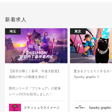
新着求人
埼玉
東京
【若手が輝く！新卒、中途大歓迎】
驚きをクリエイトするオ
画面の中への刺激を求めて
Spooky graphic !!
歴代シリーズ『プリキュア』の変身
シーンのCGを担当しました！
スティミュラスイメージ
Spooky graphic