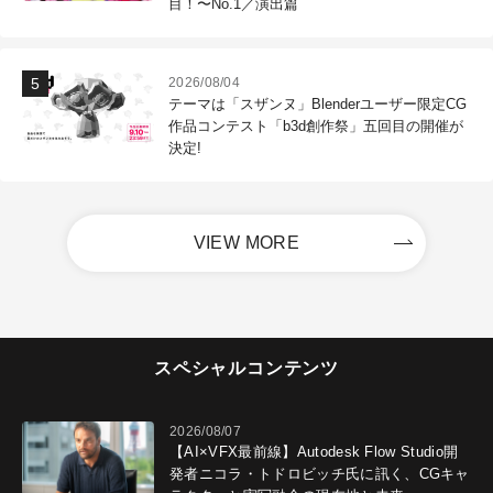
目！〜No.1／演出篇
2026/08/04
テーマは「スザンヌ」Blenderユーザー限定CG
作品コンテスト「b3d創作祭」五回目の開催が
決定!
VIEW MORE
スペシャルコンテンツ
2026/08/07
【AI×VFX最前線】Autodesk Flow Studio開
発者ニコラ・トドロビッチ氏に訊く、CGキャ