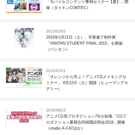
「モバイルコンテンツ事例セミナー【夏】」開
催（ダイキンCOMTEC）
2015/02/02
2015年2月21日（土）、卒業修了制作展
「VANTAN STUDENT FINAL 2015」を開催
（バンタン）
2015/07/01
「オレンジから学ぶ！アニメCGメイキングセ
ミナー」 8月22日（土）開講（ヒューマンアカ
デミー）
2019/08/23
アニメCG系プロダクション7社が結集「CGプ
ロダクション夏期合同就職説明会2019」開催
（studio A-CATほか）