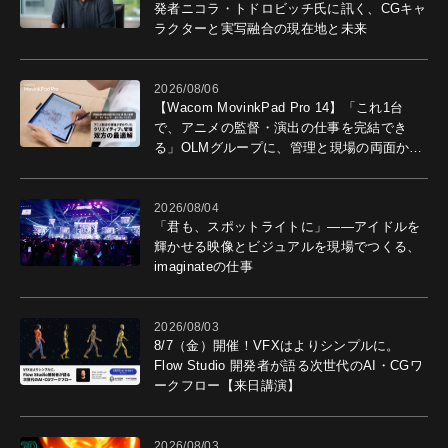
発者ニコラ・トドロビッチ氏に訊く、CGキャ
ラクターと実写融合の現在地と未来
2026/08/06
【Wacom MovinkPad Pro 14】「これ1台
で、アニメの監督・演出の仕事を完結でき
る」OLMグループに、管理と現場の両面から
導入効果を聞いた
2026/08/04
「君も、スポットライトに」――アイドルを
輝かせる映像とビジュアルを現場でつくる、
imaginateの仕事
2026/08/03
8/7（金）開催！VFXはよりシンプルに。
Flow Studio 開発者が語る次世代のAI・CGワ
ークフロー【来日講演】
2026/08/03