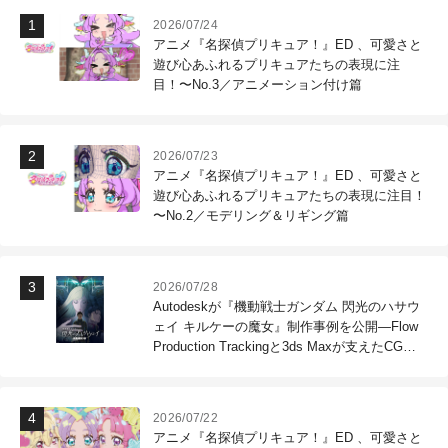
2026/07/24
アニメ『名探偵プリキュア！』ED 、可愛さと
遊び心あふれるプリキュアたちの表現に注
目！〜No.3／アニメーション付け篇
2026/07/23
アニメ『名探偵プリキュア！』ED 、可愛さと
遊び心あふれるプリキュアたちの表現に注目！
〜No.2／モデリング＆リギング篇
2026/07/28
Autodeskが『機動戦士ガンダム 閃光のハサウ
ェイ キルケーの魔女』制作事例を公開―Flow
Production Trackingと3ds Maxが支えたCG制
作現場
2026/07/22
アニメ『名探偵プリキュア！』ED 、可愛さと