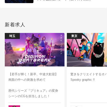
新着求人
埼玉
東京
【若手が輝く！新卒、中途大歓迎】
驚きをクリエイトするオ
画面の中への刺激を求めて
Spooky graphic !!
歴代シリーズ『プリキュア』の変身
シーンのCGを担当しました！