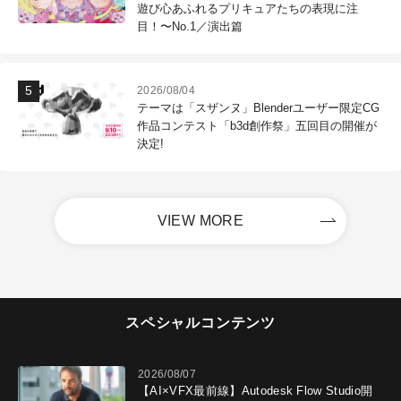
遊び心あふれるプリキュアたちの表現に注
目！〜No.1／演出篇
2026/08/04
テーマは「スザンヌ」Blenderユーザー限定CG
作品コンテスト「b3d創作祭」五回目の開催が
決定!
VIEW MORE
スペシャルコンテンツ
2026/08/07
【AI×VFX最前線】Autodesk Flow Studio開