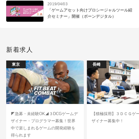
2019/04/03
「ゲームアセット向けプロシージャルツール紹
介セミナー」開催（ボーンデジタル）
新着求人
東京
長崎
◤急募・未経験OK◢３DCGゲームデ
【積極採用】３ＤＣＧゲ
ザイナー・プログラマー募集！世界
ザイナー募集中！
中で楽しまれるゲームの開発経験を
得られます