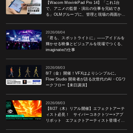
【Wacom MovinkPad Pro 14】「これ1台
で、アニメの監督・演出の仕事を完結でき
る」OLMグループに、管理と現場の両面から
導入効果を聞いた
2026/08/04
「君も、スポットライトに」――アイドルを
輝かせる映像とビジュアルを現場でつくる、
imaginateの仕事
2026/08/03
8/7（金）開催！VFXはよりシンプルに。
Flow Studio 開発者が語る次世代のAI・CGワ
ークフロー【来日講演】
2026/08/03
【8/27（木）リアル開催】エフェクトアーテ
ィスト必見！ サイバーコネクトツー×アプ
リボット エフェクトアーティスト登壇イベ
ントを開催！－サイバーエージェント