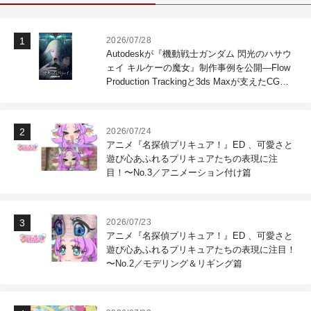
2026/07/28
Autodeskが『機動戦士ガンダム 閃光のハサウ
ェイ キルケーの魔女』制作事例を公開―Flow
Production Trackingと3ds Maxが支えたCG制
作現場
2026/07/24
アニメ『名探偵プリキュア！』ED 、可愛さと
遊び心あふれるプリキュアたちの表現に注
目！〜No.3／アニメーション付け篇
2026/07/23
アニメ『名探偵プリキュア！』ED 、可愛さと
遊び心あふれるプリキュアたちの表現に注目！
〜No.2／モデリング＆リギング篇