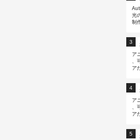
Au
光
制作
Tr
作
ア
、
ア
デ
ア
、
ア
出