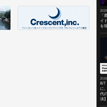
2026
「
イ
を現
2026
8/
に。
代
演