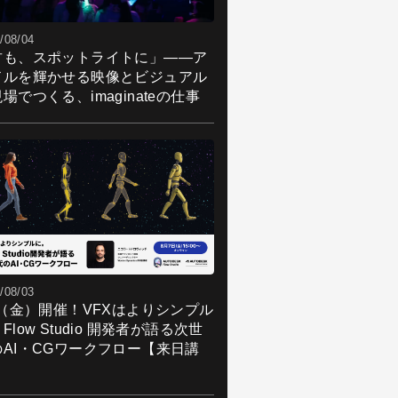
/08/04
君も、スポットライトに」――ア
ドルを輝かせる映像とビジュアル
場でつくる、imaginateの仕事
/08/03
7（金）開催！VFXはよりシンプル
Flow Studio 開発者が語る次世
のAI・CGワークフロー【来日講
】