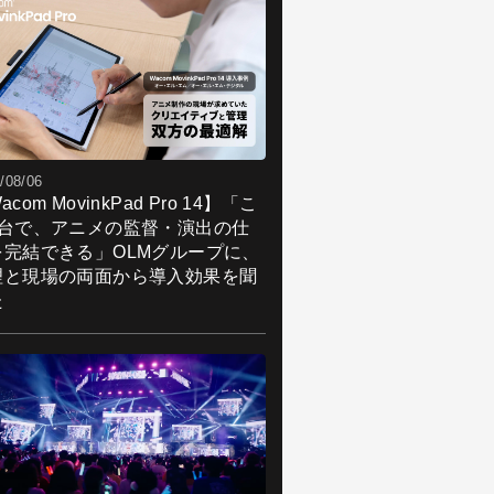
/08/06
acom MovinkPad Pro 14】「こ
1台で、アニメの監督・演出の仕
を完結できる」OLMグループに、
理と現場の両面から導入効果を聞
た