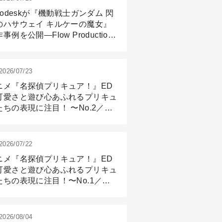
todeskが『機動戦士ガンダム 閃
のハサウェイ キルケーの魔女』
事例を公開―Flow Production
ackingと3ds Maxが支えたCG制
現場
2026/07/23
ニメ『名探偵プリキュア！』ED
可愛さと遊び心あふれるプリキュ
たちの表現に注目！ 〜No.2／モ
リング＆リギング篇
2026/07/22
ニメ『名探偵プリキュア！』ED
可愛さと遊び心あふれるプリキュ
たちの表現に注目！〜No.1／演
篇
2026/08/04