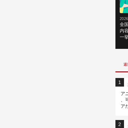
2026
全
内
一挙
週
ア
、
ア
ニ