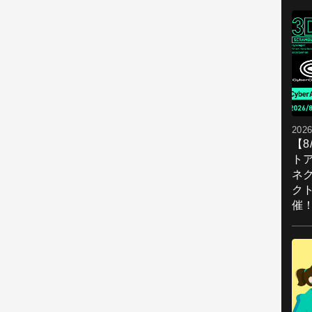
2026
【
ト
ネ
ク
催