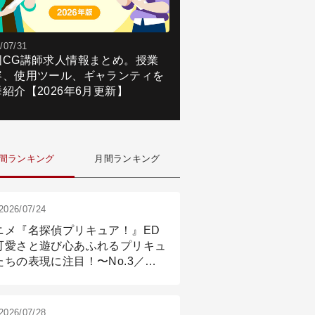
/07/31
国CG講師求人情報まとめ。授業
容、使用ツール、ギャランティを
紹介【2026年6月更新】
間ランキング
月間ランキング
2026/07/24
ニメ『名探偵プリキュア！』ED
可愛さと遊び心あふれるプリキュ
たちの表現に注目！〜No.3／ア
メーション付け篇
2026/07/28