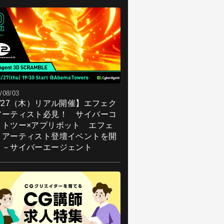
/08/03
8/27（木）リアル開催】エフェク
アーティスト必見！ サイバーコ
クトツー×アプリボット エフェ
トアーティスト登壇イベントを開
！－サイバーエージェント