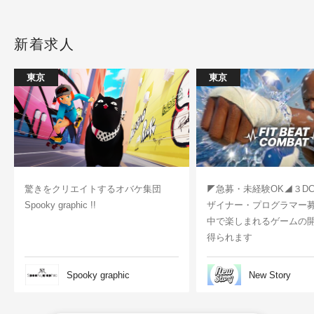
新着求人
東京
東京
驚きをクリエイトするオバケ集団
◤急募・未経験OK◢３D
Spooky graphic !!
ザイナー・プログラマー
中で楽しまれるゲームの
得られます
Spooky graphic
New Story