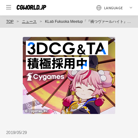
TOP
ニュース
KLab Fukuoka Meetup「『禍つヴァールハイト』の裏側お話します」6月5日開催（KLab 福岡 Meetup）
2019/05/29