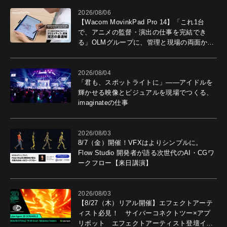
2026/08/06
【Wacom MovinkPad Pro 14】「これ1台
で、アニメの監督・演出の仕事を完結でき
る」OLMグループに、管理と現場の両面から
導入効果を聞いた
2026/08/04
「君も、スポットライトに」――アイドルを
輝かせる映像とビジュアルを現場でつくる、
imaginateの仕事
2026/08/03
8/7（金）開催！VFXはよりシンプルに。
Flow Studio 開発者が語る次世代のAI・CGワ
ークフロー【来日講演】
2026/08/03
【8/27（木）リアル開催】エフェクトアーテ
ィスト必見！ サイバーコネクトツー×アプ
リボット エフェクトアーティスト登壇イベ