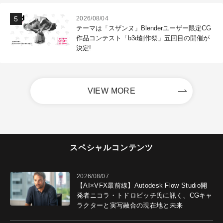
2026/08/04
テーマは「スザンヌ」Blenderユーザー限定CG
作品コンテスト「b3d創作祭」五回目の開催が
決定!
VIEW MORE
スペシャルコンテンツ
2026/08/07
【AI×VFX最前線】Autodesk Flow Studio開
発者ニコラ・トドロビッチ氏に訊く、CGキャ
ラクターと実写融合の現在地と未来