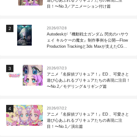
遊び心あふれるプリキュアたちの表現に注
目！〜No.3／アニメーション付け篇
2026/07/28
Autodeskが『機動戦士ガンダム 閃光のハサウ
ェイ キルケーの魔女』制作事例を公開―Flow
Production Trackingと3ds Maxが支えたCG制
作現場
2026/07/23
アニメ『名探偵プリキュア！』ED 、可愛さと
遊び心あふれるプリキュアたちの表現に注目！
〜No.2／モデリング＆リギング篇
2026/07/22
アニメ『名探偵プリキュア！』ED 、可愛さと
遊び心あふれるプリキュアたちの表現に注
目！〜No.1／演出篇