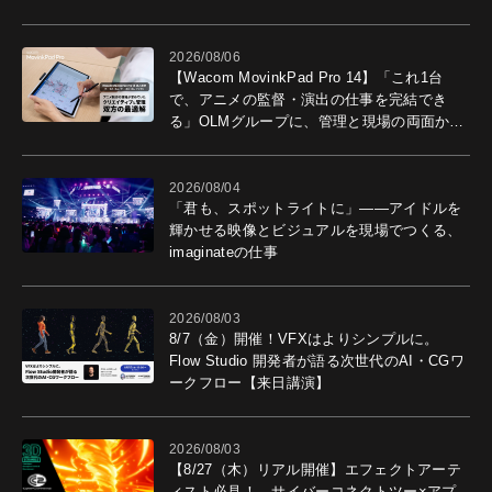
2026/08/06
【Wacom MovinkPad Pro 14】「これ1台
で、アニメの監督・演出の仕事を完結でき
る」OLMグループに、管理と現場の両面から
導入効果を聞いた
2026/08/04
「君も、スポットライトに」――アイドルを
輝かせる映像とビジュアルを現場でつくる、
imaginateの仕事
2026/08/03
8/7（金）開催！VFXはよりシンプルに。
Flow Studio 開発者が語る次世代のAI・CGワ
ークフロー【来日講演】
2026/08/03
【8/27（木）リアル開催】エフェクトアーテ
ィスト必見！ サイバーコネクトツー×アプ