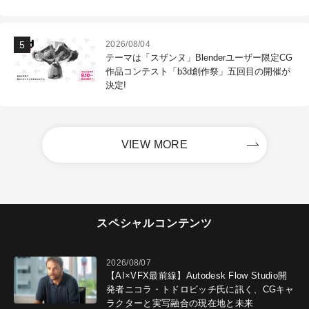
2026/08/04
テーマは「スザンヌ」Blenderユーザー限定CG
作品コンテスト「b3d創作祭」五回目の開催が
決定!
VIEW MORE
スペシャルコンテンツ
2026/08/07
【AI×VFX最前線】Autodesk Flow Studio開
発者ニコラ・トドロビッチ氏に訊く、CGキャ
ラクターと実写融合の現在地と未来