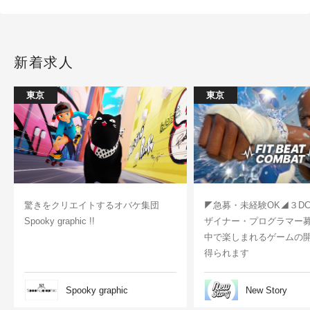
新着求人
東京
東京
驚きをクリエイトするオバケ集団
◤急募・未経験OK◢３D
Spooky graphic !!
ザイナー・プログラマー
中で楽しまれるゲームの
得られます
Spooky graphic
New Story