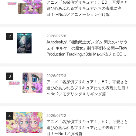
アニメ『名探偵プリキュア！』ED 、可愛さと
遊び心あふれるプリキュアたちの表現に注
目！〜No.3／アニメーション付け篇
2026/07/28
Autodeskが『機動戦士ガンダム 閃光のハサウ
ェイ キルケーの魔女』制作事例を公開―Flow
Production Trackingと3ds Maxが支えたCG制
作現場
2026/07/23
アニメ『名探偵プリキュア！』ED 、可愛さと
遊び心あふれるプリキュアたちの表現に注目！
〜No.2／モデリング＆リギング篇
2026/07/22
アニメ『名探偵プリキュア！』ED 、可愛さと
遊び心あふれるプリキュアたちの表現に注
目！〜No.1／演出篇