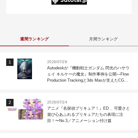
週間ランキング
月間ランキング
2026/07/28
Autodeskが『機動戦士ガンダム 閃光のハサウ
ェイ キルケーの魔女』制作事例を公開―Flow
Production Trackingと3ds Maxが支えたCG制
作現場
2026/07/24
アニメ『名探偵プリキュア！』ED 、可愛さと
遊び心あふれるプリキュアたちの表現に注
目！〜No.3／アニメーション付け篇