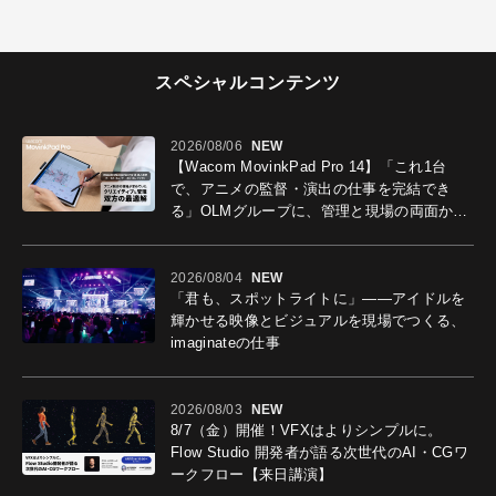
スペシャルコンテンツ
2026/08/06
NEW
【Wacom MovinkPad Pro 14】「これ1台
で、アニメの監督・演出の仕事を完結でき
る」OLMグループに、管理と現場の両面から
導入効果を聞いた
2026/08/04
NEW
「君も、スポットライトに」――アイドルを
輝かせる映像とビジュアルを現場でつくる、
imaginateの仕事
2026/08/03
NEW
8/7（金）開催！VFXはよりシンプルに。
Flow Studio 開発者が語る次世代のAI・CGワ
ークフロー【来日講演】