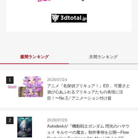
週間ランキング
月間ランキング
2026/07/24
アニメ『名探偵プリキュア！』ED 、可愛さと
遊び心あふれるプリキュアたちの表現に注
目！〜No.3／アニメーション付け篇
2026/07/28
Autodeskが『機動戦士ガンダム 閃光のハサウ
ェイ キルケーの魔女』制作事例を公開―Flow