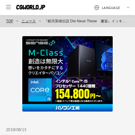
TOP
ニュース
『銀河英雄伝説 Die Neue These 邂逅』イッキミ上映会8/17開催、スタッフトークに3D監督・森本シグマ氏登壇（プロダクションI.G）
2019/08/13