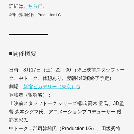
詳細は
こちら
。
©田中芳樹/松竹・Production I.G
■開催概要
日時：8月17日（土）22：00 （※上映前スタッフトー
ク、中トーク、休憩あり。翌朝4:40頃終了予定）
劇場：
新宿ピカデリー（東京）
登壇者（敬称略）：
上映前スタッフトーク シリーズ構成 高木 登氏、3D監
督 森本シグマ氏、アニメーションプロデューサー 磯
部真彩氏
中トーク：郡司幹雄氏（Production I.G）、田坂秀将