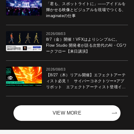
「君も、スポットライトに」――アイドルを
輝かせる映像とビジュアルを現場でつくる、
imaginateの仕事
2026/08/03
8/7（金）開催！VFXはよりシンプルに。
Flow Studio 開発者が語る次世代のAI・CGワ
ークフロー【来日講演】
2026/08/03
【8/27（木）リアル開催】エフェクトアーテ
ィスト必見！ サイバーコネクトツー×アプ
リボット エフェクトアーティスト登壇イベ
ントを開催！－サイバーエージェント
VIEW MORE