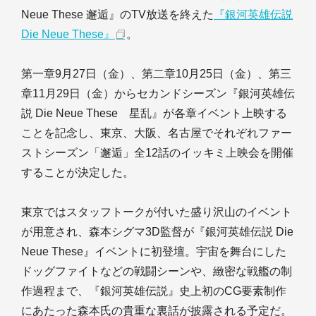
Neue These 邂逅』のTV放送を終えた
『銀河英雄伝説
Die Neue These』
。
第一章9月27日（金）、第二章10月25日（金）、第三
章11月29日（金）からセカンドシーズン『銀河英雄伝
説 Die Neue These 星乱』が各章イベント上映する
ことを記念し、東京、大阪、名古屋でそれぞれファー
ストシーズン「邂逅」全12話のイッキミ上映会を開催
することが決定した。
東京ではスタッフトークが付いた盛り沢山のイベント
が用意され、森本シグマ3D監督が『銀河英雄伝説 Die
Neue These』イベントに初登壇。宇宙を舞台にした
ドッグファイトなどの戦闘シーンや、緻密な戦艦の制
作過程まで、『銀河英雄伝説』史上初のCG要素制作
にあたった森本氏の貴重な裏話が披露される予定だ。