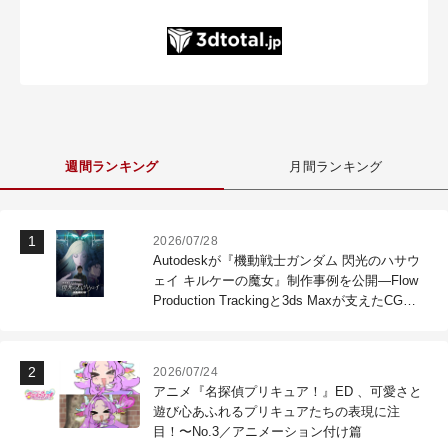
週間ランキング
月間ランキング
2026/07/28
Autodeskが『機動戦士ガンダム 閃光のハサウ
ェイ キルケーの魔女』制作事例を公開―Flow
Production Trackingと3ds Maxが支えたCG制
作現場
2026/07/24
アニメ『名探偵プリキュア！』ED 、可愛さと
遊び心あふれるプリキュアたちの表現に注
目！〜No.3／アニメーション付け篇