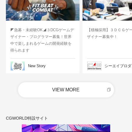
◤急募・未経験OK◢３DCGゲームデ
【積極採用】３ＤＣＧゲ
ザイナー・プログラマー募集！世界
ザイナー募集中！
中で楽しまれるゲームの開発経験を
得られます
New Story
シーエイプロダ
VIEW MORE
CGWORLD特設サイト