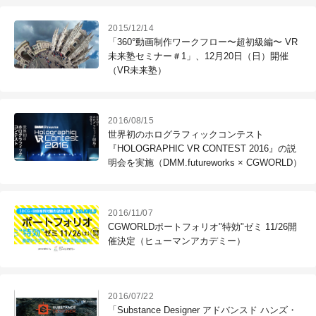
2015/12/14
「360°動画制作ワークフロー〜超初級編〜 VR
未来塾セミナー＃1」、12月20日（日）開催
（VR未来塾）
2016/08/15
世界初のホログラフィックコンテスト
『HOLOGRAPHIC VR CONTEST 2016』の説
明会を実施（DMM.futureworks × CGWORLD）
2016/11/07
CGWORLDポートフォリオ"特効"ゼミ 11/26開
催決定（ヒューマンアカデミー）
2016/07/22
「Substance Designer アドバンスド ハンズ・