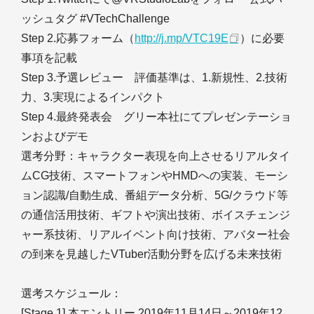
ッシュタグ #VTechChallenge
Step 2.応募フォーム（
http://j.mp/VTC19E
）に必要
事項を記載
Step 3.予選レビュー 評価基準は、1.新規性、2.技術
力、3.実現によるインパクト
Step 4.最終発表会 グリー本社にてプレゼンテーショ
ンおよびデモ
選考分野：キャラクター表現を向上させるリアルタイ
ムCG技術、スマートフォンやHMDへの実装、モーシ
ョン認識/自動生成、番組データ分析、5G/クラウド等
の通信活用技術、ギフトや演出技術、ボイスチェンジ
ャー系技術、リアルイベント向け技術、アバター社会
の到来を見越したVTuber活動分野を広げる未来技術
選考スケジュール：
[Stage 1] 本エントリー 2019年11月14日～2019年12