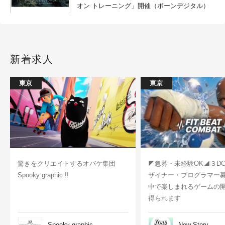
オン トレーニング」開催（ボーンデジタル）
新着求人
東京
東京
驚きをクリエイトするオバケ集団
◤急募・未経験OK◢３D
Spooky graphic !!
ザイナー・プログラマー
中で楽しまれるゲームの
得られます
Spooky graphic
New Story