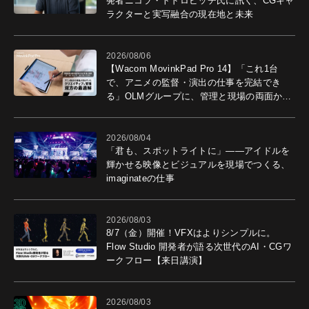
発者ニコラ・トドロビッチ氏に訊く、CGキャ
ラクターと実写融合の現在地と未来
2026/08/06
【Wacom MovinkPad Pro 14】「これ1台
で、アニメの監督・演出の仕事を完結でき
る」OLMグループに、管理と現場の両面から
導入効果を聞いた
2026/08/04
「君も、スポットライトに」――アイドルを
輝かせる映像とビジュアルを現場でつくる、
imaginateの仕事
2026/08/03
8/7（金）開催！VFXはよりシンプルに。
Flow Studio 開発者が語る次世代のAI・CGワ
ークフロー【来日講演】
2026/08/03