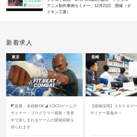
アニメ制作事例セミナー」12月21日、開催（ダ
イキン工業）
新着求人
東京
長崎
◤急募・未経験OK◢３DCGゲームデ
【積極採用】３ＤＣＧゲ
ザイナー・プログラマー募集！世界
ザイナー募集中！
中で楽しまれるゲームの開発経験を
得られます