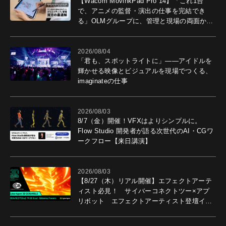
【Wacom MovinkPad Pro 14】「これ1台
で、アニメの監督・演出の仕事を完結でき
る」OLMグループに、管理と現場の両面から
導入効果を聞いた
2026/08/04
「君も、スポットライトに」――アイドルを
輝かせる映像とビジュアルを現場でつくる、
imaginateの仕事
2026/08/03
8/7（金）開催！VFXはよりシンプルに。
Flow Studio 開発者が語る次世代のAI・CGワ
ークフロー【来日講演】
2026/08/03
【8/27（木）リアル開催】エフェクトアーテ
ィスト必見！ サイバーコネクトツー×アプ
リボット エフェクトアーティスト登壇イベ
ントを開催！－サイバーエージェント