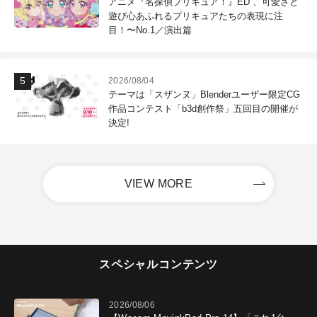
アニメ『名探偵プリキュア！』ED 、可愛さと
遊び心あふれるプリキュアたちの表現に注
目！〜No.1／演出篇
2026/08/04
テーマは「スザンヌ」Blenderユーザー限定CG
作品コンテスト「b3d創作祭」五回目の開催が
決定!
VIEW MORE
スペシャルコンテンツ
2026/08/06