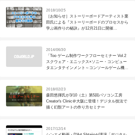
2018/10/25
［お知らせ］ストーリーボードアーティスト栗
田氏による『ストーリーボードのプロセスから
学ぶ画作りの秘訣』が12月21日に開催
（CGWORLD +ONE Knowldege）
2014/06/30
「Too ゲーム制作ワークフローセミナー Vol.2
スクウェア・エニックス×ソニー・コンピュー
タエンタテインメント～コンソールゲーム機開
発におけるカットシーン制作～」開催（Too）
2018/02/23
森田悠揮氏が3/10（土）第5回パソコン工房
Creator's Clinic＠大阪に登壇！デジタル技法で
描く幻獣アートの作り方セミナー
2017/12/14
シンエイ動画・D'Art Shtajioが講演「デジタル