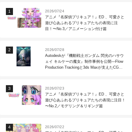
2026/07/24
アニメ『名探偵プリキュア！』ED 、可愛さと
遊び心あふれるプリキュアたちの表現に注
目！〜No.3／アニメーション付け篇
2026/07/28
Autodeskが『機動戦士ガンダム 閃光のハサウ
ェイ キルケーの魔女』制作事例を公開―Flow
Production Trackingと3ds Maxが支えたCG制
作現場
2026/07/23
アニメ『名探偵プリキュア！』ED 、可愛さと
遊び心あふれるプリキュアたちの表現に注目！
〜No.2／モデリング＆リギング篇
2026/07/22