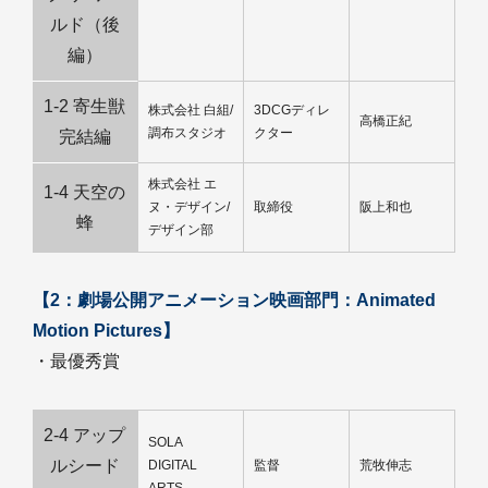
ルド（後
編）
1-2 寄生獣
株式会社 白組/
3DCGディレ
高橋正紀
調布スタジオ
クター
完結編
株式会社 エ
1-4 天空の
ヌ・デザイン/
取締役
阪上和也
蜂
デザイン部
【2：劇場公開アニメーション映画部門：Animated
Motion Pictures】
・最優秀賞
2-4 アップ
SOLA
ルシード
DIGITAL
監督
荒牧伸志