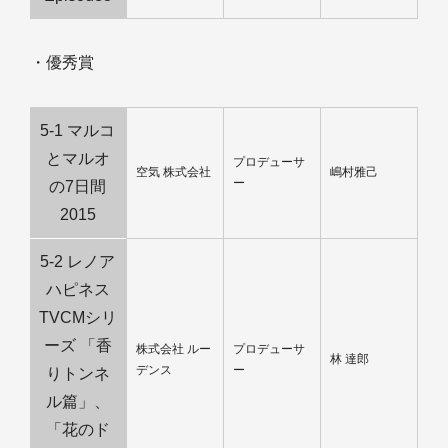
・優秀賞
5-1 マルコ
とマルオ
プロデューサ
空気 株式会社
嶋村雅己
ー
の7日間
2015
5-2 レノア
ハピネス
TVCMシリ
ーズ 「香
株式会社 ルー
プロデューサ
林 達郎
デンス
ー
りトンネ
ル篇」、
「花のド