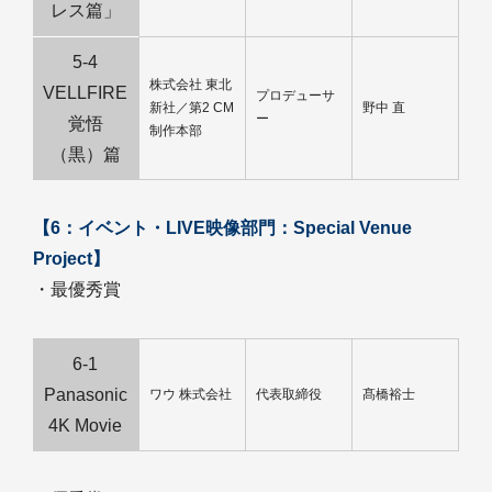
レス篇」
5-4
株式会社 東北
VELLFIRE
プロデューサ
新社／第2 CM
野中 直
ー
覚悟
制作本部
（黒）篇
【6：イベント・LIVE映像部門：Special Venue
Project】
・最優秀賞
6-1
Panasonic
ワウ 株式会社
代表取締役
髙橋裕士
4K Movie