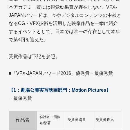
本アカデミー賞には視覚効果賞が存在しない。VFX-
JAPANアワードは、今やデジタルコンテンツの中核と
なるCG・VFX技術を活用した映像作品を一挙に紹介
するイベントとして、日本では唯一の存在として本年
で第4回を迎えた。
受賞作品は下記を参照。
■「VFX-JAPANアワード2016」優秀賞・最優秀賞
【1：劇場公開実写映画部門：Motion Pictures】
・最優秀賞
会社名・団体
作品名
受賞者 肩書
受賞者 氏名
名/部署