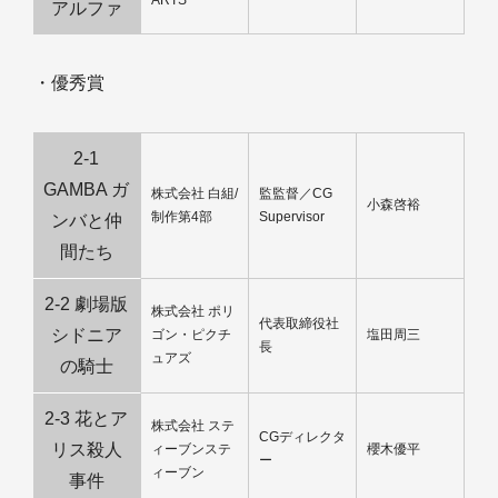
ARTS
アルファ
・優秀賞
2-1
GAMBA ガ
株式会社 白組/
監監督／CG
小森啓裕
制作第4部
Supervisor
ンバと仲
間たち
2-2 劇場版
株式会社 ポリ
代表取締役社
シドニア
ゴン・ピクチ
塩田周三
長
ュアズ
の騎士
2-3 花とア
株式会社 ステ
CGディレクタ
リス殺人
ィーブンステ
櫻木優平
ー
ィーブン
事件