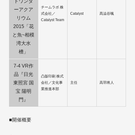
トワンダ
チームラボ 株
ーアクア
式会社／
Catalyst
髙澁谷颯
リウム
Catalyst Team
2015「花
と魚~相模
湾大水
槽」
7-4 VR作
品『日光
凸版印刷 株式
東照宮 国
会社／文化事
主任
高羽将人
業推進本部
宝 陽明
門』
■開催概要