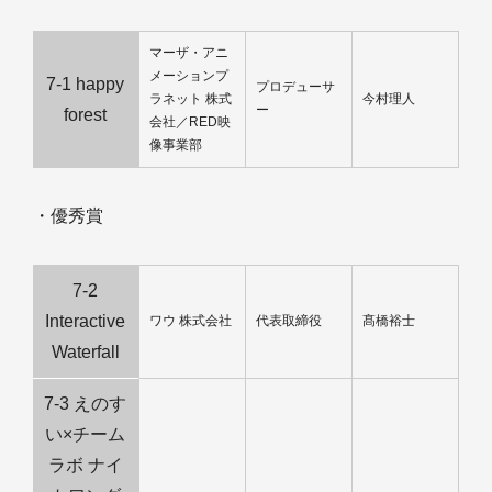
マーザ・アニ
メーションプ
7-1 happy
プロデューサ
ラネット 株式
今村理人
ー
forest
会社／RED映
像事業部
・優秀賞
7-2
Interactive
ワウ 株式会社
代表取締役
髙橋裕士
Waterfall
7-3 えのす
い×チーム
ラボ ナイ