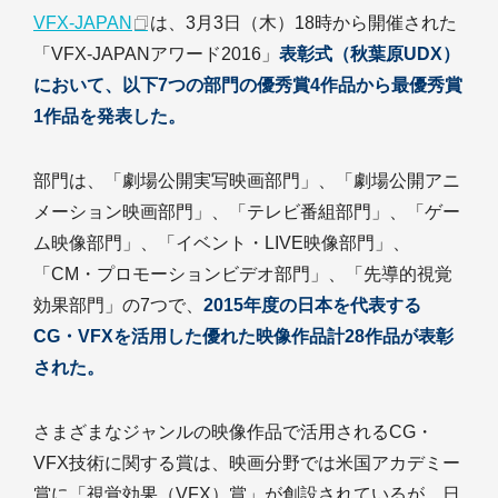
VFX-JAPAN
は、3月3日（木）18時から開催された
「VFX-JAPANアワード2016」
表彰式（秋葉原UDX）
において、以下7つの部門の優秀賞4作品から最優秀賞
1作品を発表した。
部門は、「劇場公開実写映画部門」、「劇場公開アニ
メーション映画部門」、「テレビ番組部門」、「ゲー
ム映像部門」、「イベント・LIVE映像部門」、
「CM・プロモーションビデオ部門」、「先導的視覚
効果部門」の7つで、
2015年度の日本を代表する
CG・VFXを活用した優れた映像作品計28作品が表彰
された。
さまざまなジャンルの映像作品で活用されるCG・
VFX技術に関する賞は、映画分野では米国アカデミー
賞に「視覚効果（VFX）賞」が創設されているが、日