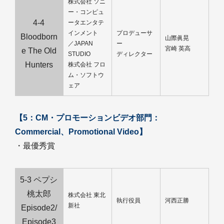
株式会社 ソニ
ー・コンピュ
4-4
ータエンタテ
インメント
プロデューサ
Bloodborn
山際眞晃
／JAPAN
ー
宮崎 英高
e The Old
STUDIO
ディレクター
Hunters
株式会社 フロ
ム・ソフトウ
ェア
【5：CM・プロモーションビデオ部門：
Commercial、Promotional Video】
・最優秀賞
5-3 ペプシ
桃太郎
株式会社 東北
執行役員
河西正勝
新社
Episode2/
Episode3