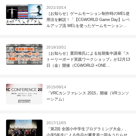
2021/10/14
［お知らせ］ゲームモーション制作時のMEL使
用法を解説！「【CGWORLD Game Day】レベ
ルアップ流 MELを使ったゲームモーション制
作時短術」を10月27日オンライン開催！
2019/10/31
［お知らせ］栗田唯氏による短期集中講座『ス
トーリーボード実践ワークショップ』が12月13
日（金）開催（CGWORLD +ONE
Knowldege）
2015/09/14
「VRCカンファレンス 2015」開催（VRコンソ
ーシアム）
2017/12/05
「第2回 全国小中学生プログラミング大会」、
小学5年生による作品が審査員一同をうならせ