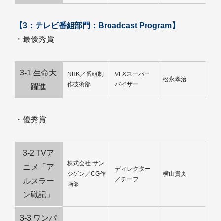
【3：テレビ番組部門：Broadcast Program】
・最優秀賞
3-1 生命大
NHK／番組制
VFXスーパー
松永孝治
作技術部
バイザー
躍進
・優秀賞
3-2 TVア
株式会社 サン
ニメ「ア
ディレクター
ジゲン／CG作
横山貴央
／チーフ
ルスラー
画部
ン戦記」
3-3 ワンパ