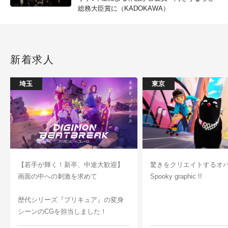
総務大臣賞に（KADOKAWA）
新着求人
埼玉
東京
【若手が輝く！新卒、中途大歓迎】
驚きをクリエイトするオ
画面の中への刺激を求めて
Spooky graphic !!
歴代シリーズ『プリキュア』の変身
シーンのCGを担当しました！