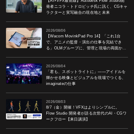
【AI×VFX最前線】Autodesk Flow Studio開
発者ニコラ・トドロビッチ氏に訊く、CGキャ
ラクターと実写融合の現在地と未来
2026/08/06
【Wacom MovinkPad Pro 14】「これ1台
で、アニメの監督・演出の仕事を完結でき
る」OLMグループに、管理と現場の両面から
導入効果を聞いた
2026/08/04
「君も、スポットライトに」――アイドルを
輝かせる映像とビジュアルを現場でつくる、
imaginateの仕事
2026/08/03
8/7（金）開催！VFXはよりシンプルに。
Flow Studio 開発者が語る次世代のAI・CGワ
ークフロー【来日講演】