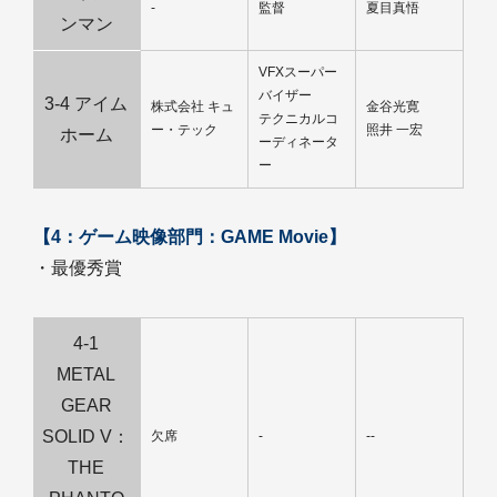
-
監督
夏目真悟
ンマン
VFXスーパー
バイザー
3-4 アイム
株式会社 キュ
金谷光寛
テクニカルコ
ー・テック
照井 一宏
ホーム
ーディネータ
ー
【4：ゲーム映像部門：GAME Movie】
・最優秀賞
4-1
METAL
GEAR
SOLID V：
欠席
-
--
THE