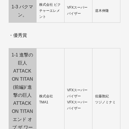
株式会社 ピク
1-3 バクマ
VFXスーパー
チャーエレメ
道木伸隆
バイザー
ン。
ント
・優秀賞
1-1 進撃の
巨人
ATTACK
ON TITAN
(前編)/ 進
VFXスーパー
撃の巨人
株式会社
バイザー
佐藤敦紀
TMA1
VFXスーパー
ツジノミナミ
ATTACK
バイザー
ON TITAN
エンド オ
ブ ザ ワー