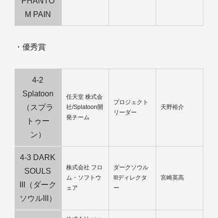
PHANTO
M PAIN
・優秀賞
4-2
Splatoon
任天堂 株式会
プロジェクト
（スプラ
社/Splatoon開
天野裕介
リーダー
発チーム
トゥー
ン）
4-3 DARK
株式会社 フロ
ダークソウル
SOULS
ム・ソフトウ
IIIディレクタ
宮崎英高
III（ダーク
ェア
ー
ソウルIII）