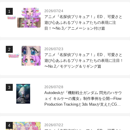
2026/07/24
アニメ『名探偵プリキュア！』ED 、可愛さと
遊び心あふれるプリキュアたちの表現に注
目！〜No.3／アニメーション付け篇
2026/07/23
アニメ『名探偵プリキュア！』ED 、可愛さと
遊び心あふれるプリキュアたちの表現に注目！
〜No.2／モデリング＆リギング篇
2026/07/28
Autodeskが『機動戦士ガンダム 閃光のハサウ
ェイ キルケーの魔女』制作事例を公開―Flow
Production Trackingと3ds Maxが支えたCG制
作現場
2026/07/22