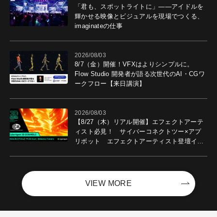
「君も、スポットライトに」――アイドルを
輝かせる映像とビジュアルを現場でつくる、
imaginateの仕事
2026/08/03
8/7（金）開催！VFXはよりシンプルに。
Flow Studio 開発者が語る次世代のAI・CGワ
ークフロー【来日講演】
2026/08/03
【8/27（木）リアル開催】エフェクトアーテ
ィスト必見！ サイバーコネクトツー×アプ
リボット エフェクトアーティスト登壇イベ
ントを開催！－サイバーエージェント
VIEW MORE