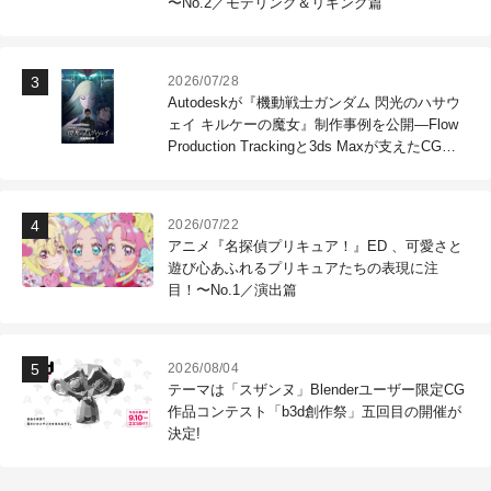
〜No.2／モデリング＆リギング篇
2026/07/28
Autodeskが『機動戦士ガンダム 閃光のハサウ
ェイ キルケーの魔女』制作事例を公開―Flow
Production Trackingと3ds Maxが支えたCG制
作現場
2026/07/22
アニメ『名探偵プリキュア！』ED 、可愛さと
遊び心あふれるプリキュアたちの表現に注
目！〜No.1／演出篇
2026/08/04
テーマは「スザンヌ」Blenderユーザー限定CG
作品コンテスト「b3d創作祭」五回目の開催が
決定!