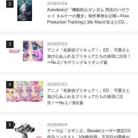
2026/07/28
Autodeskが『機動戦士ガンダム 閃光のハサウ
ェイ キルケーの魔女』制作事例を公開―Flow
Production Trackingと3ds Maxが支えたCG制
作現場
2026/07/23
アニメ『名探偵プリキュア！』ED 、可愛さと
遊び心あふれるプリキュアたちの表現に注目！
〜No.2／モデリング＆リギング篇
2026/07/22
アニメ『名探偵プリキュア！』ED 、可愛さと
遊び心あふれるプリキュアたちの表現に注
目！〜No.1／演出篇
2026/08/04
テーマは「スザンヌ」Blenderユーザー限定CG
作品コンテスト「b3d創作祭」五回目の開催が