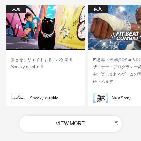
東京
東京
驚きをクリエイトするオバケ集団
◤急募・未経験OK◢３D
Spooky graphic !!
ザイナー・プログラマー
中で楽しまれるゲームの
得られます
Spooky graphic
New Story
VIEW MORE