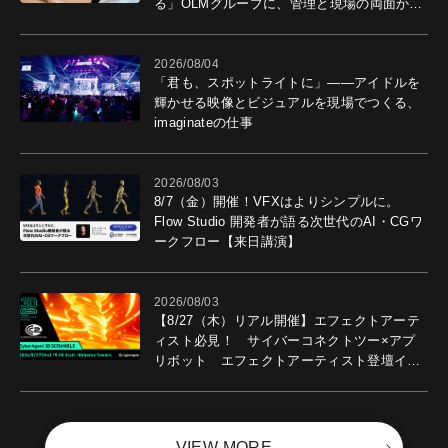
る」OLMグループに、管理と現場の両面から
導入効果を聞いた
2026/08/04
「君も、スポットライトに」――アイドルを
輝かせる映像とビジュアルを現場でつくる、
imaginateの仕事
2026/08/03
8/7（金）開催！VFXはよりシンプルに。
Flow Studio 開発者が語る次世代のAI・CGワ
ークフロー【来日講演】
2026/08/03
【8/27（木）リアル開催】エフェクトアーテ
ィスト必見！ サイバーコネクトツー×アプ
リボット エフェクトアーティスト登壇イベ
ントを開催！－サイバーエージェント
VIEW MORE