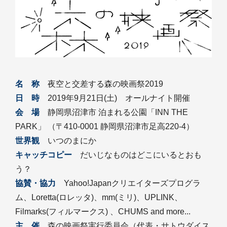
名 称
夜空と交差する森の映画祭2019
日 時
2019年9月21日(土) オールナイト開催
会 場
静岡県沼津市 泊まれる公園「INN THE
PARK」 （〒410-0001 静岡県沼津市足高220-4）
世界観
いつのまにか
キャッチコピー
だいじなものはどこにいるとおも
う？
協賛・協力
Yahoo!Japanクリエイターズプログラ
ム、Loretta(ロレッタ)、mm(ミリ)、UPLINK、
Filmarks(フィルマークス) 、CHUMS and more...
主 催
森の映画祭実行委員会（代表・サトウダイス