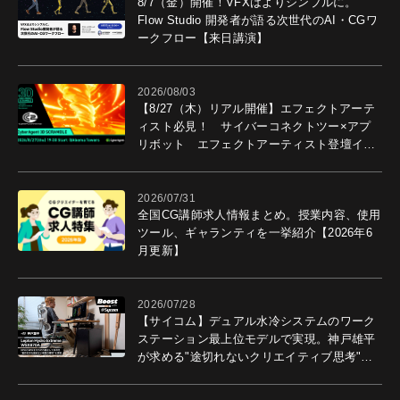
8/7（金）開催！VFXはよりシンプルに。
Flow Studio 開発者が語る次世代のAI・CGワ
ークフロー【来日講演】
2026/08/03
【8/27（木）リアル開催】エフェクトアーテ
ィスト必見！ サイバーコネクトツー×アプ
リボット エフェクトアーティスト登壇イベ
ントを開催！－サイバーエージェント
2026/07/31
全国CG講師求人情報まとめ。授業内容、使用
ツール、ギャランティを一挙紹介【2026年6
月更新】
2026/07/28
【サイコム】デュアル水冷システムのワーク
ステーション最上位モデルで実現。神戸雄平
が求める"途切れないクリエイティブ思考"｜
Boost with Sycom #05