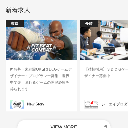
新着求人
東京
長崎
◤急募・未経験OK◢３DCGゲームデ
【積極採用】３ＤＣＧゲ
ザイナー・プログラマー募集！世界
ザイナー募集中！
中で楽しまれるゲームの開発経験を
得られます
New Story
シーエイプロダ
VIEW MORE