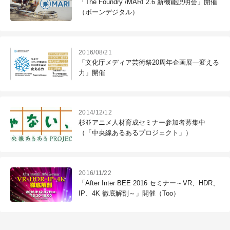
「The Foundry /MARI 2.6 新機能説明会」開催
（ボーンデジタル）
2016/08/21
「文化庁メディア芸術祭20周年企画展―変える
力」開催
2014/12/12
杉並アニメ人材育成セミナー参加者募集中
（「中央線あるあるプロジェクト」）
2016/11/22
「After Inter BEE 2016 セミナー～VR、HDR、
IP、4K 徹底解剖～」開催（Too）