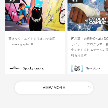
東京
東京
驚きをクリエイトするオバケ集団
◤急募・未経験OK◢３D
Spooky graphic !!
ザイナー・プログラマー
中で楽しまれるゲームの
得られます
Spooky graphic
New Story
VIEW MORE