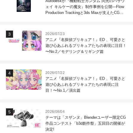
Autodeskが『機動戦士ガンダム 閃光のハサウ
ェイ キルケーの魔女』制作事例を公開―Flow
Production Trackingと3ds Maxが支えたCG制
作現場
2026/07/23
アニメ『名探偵プリキュア！』ED 、可愛さと
遊び心あふれるプリキュアたちの表現に注目！
〜No.2／モデリング＆リギング篇
2026/07/22
アニメ『名探偵プリキュア！』ED 、可愛さと
遊び心あふれるプリキュアたちの表現に注
目！〜No.1／演出篇
2026/08/04
テーマは「スザンヌ」Blenderユーザー限定CG
作品コンテスト「b3d創作祭」五回目の開催が
決定!