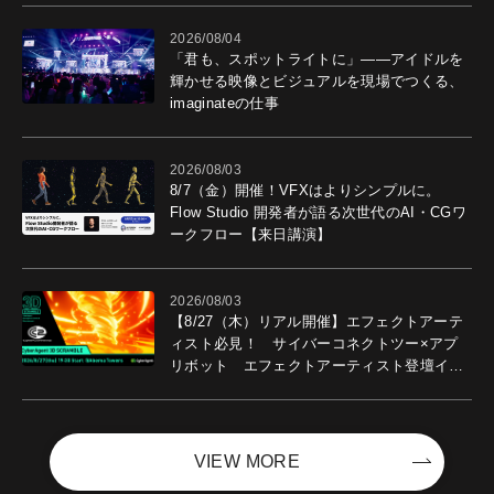
2026/08/04
「君も、スポットライトに」――アイドルを
輝かせる映像とビジュアルを現場でつくる、
imaginateの仕事
2026/08/03
8/7（金）開催！VFXはよりシンプルに。
Flow Studio 開発者が語る次世代のAI・CGワ
ークフロー【来日講演】
2026/08/03
【8/27（木）リアル開催】エフェクトアーテ
ィスト必見！ サイバーコネクトツー×アプ
リボット エフェクトアーティスト登壇イベ
ントを開催！－サイバーエージェント
VIEW MORE