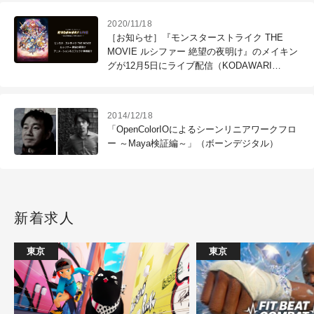
2020/11/18
［お知らせ］『モンスターストライク THE
MOVIE ルシファー 絶望の夜明け』のメイキン
グが12月5日にライブ配信（KODAWARI
LIVE）
2014/12/18
「OpenColorIOによるシーンリニアワークフロ
ー ～Maya検証編～」（ボーンデジタル）
新着求人
東京
東京