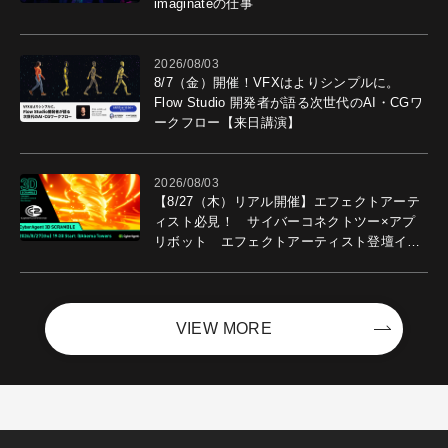
imaginateの仕事
2026/08/03
8/7（金）開催！VFXはよりシンプルに。
Flow Studio 開発者が語る次世代のAI・CGワ
ークフロー【来日講演】
2026/08/03
【8/27（木）リアル開催】エフェクトアーテ
ィスト必見！ サイバーコネクトツー×アプ
リボット エフェクトアーティスト登壇イベ
ントを開催！－サイバーエージェント
VIEW MORE