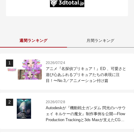
週間ランキング
月間ランキング
2026/07/24
アニメ『名探偵プリキュア！』ED 、可愛さと
遊び心あふれるプリキュアたちの表現に注
目！〜No.3／アニメーション付け篇
2026/07/28
Autodeskが『機動戦士ガンダム 閃光のハサウ
ェイ キルケーの魔女』制作事例を公開―Flow
Production Trackingと3ds Maxが支えたCG制
作現場