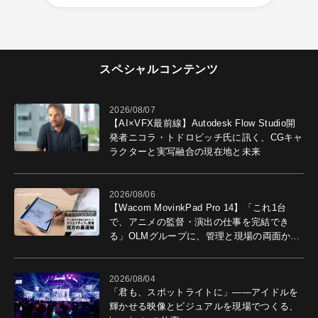
スペシャルコンテンツ
2026/08/07
【AI×VFX最前線】Autodesk Flow Studio開
発者ニコラ・トドロビッチ氏に訊く、CGキャ
ラクターと実写融合の現在地と未来
2026/08/06
【Wacom MovinkPad Pro 14】「これ1台
で、アニメの監督・演出の仕事を完結でき
る」OLMグループに、管理と現場の両面から
導入効果を聞いた
2026/08/04
「君も、スポットライトに」――アイドルを
輝かせる映像とビジュアルを現場でつくる、