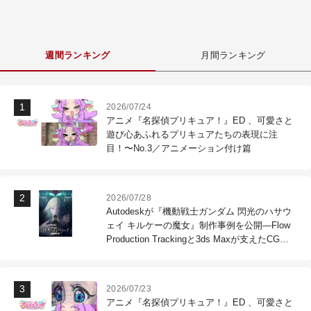
週間ランキング
月間ランキング
2026/07/24
アニメ『名探偵プリキュア！』ED 、可愛さと
遊び心あふれるプリキュアたちの表現に注
目！〜No.3／アニメーション付け篇
2026/07/28
Autodeskが『機動戦士ガンダム 閃光のハサウ
ェイ キルケーの魔女』制作事例を公開―Flow
Production Trackingと3ds Maxが支えたCG制
作現場
2026/07/23
アニメ『名探偵プリキュア！』ED 、可愛さと