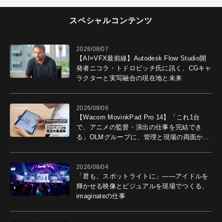
スペシャルコンテンツ
2026/08/07
【AI×VFX最前線】Autodesk Flow Studio開
発者ニコラ・トドロビッチ氏に訊く、CGキャ
ラクターと実写融合の現在地と未来
2026/08/06
【Wacom MovinkPad Pro 14】「これ1台
で、アニメの監督・演出の仕事を完結でき
る」OLMグループに、管理と現場の両面から
導入効果を聞いた
2026/08/04
「君も、スポットライトに」――アイドルを
輝かせる映像とビジュアルを現場でつくる、
imaginateの仕事