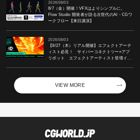
2026/08/03
8/7（金）開催！VFXはよりシンプルに。
Flow Studio 開発者が語る次世代のAI・CGワ
ークフロー【来日講演】
2026/08/03
【8/27（木）リアル開催】エフェクトアーテ
ィスト必見！ サイバーコネクトツー×アプ
リボット エフェクトアーティスト登壇イベ
ントを開催！－サイバーエージェント
VIEW MORE