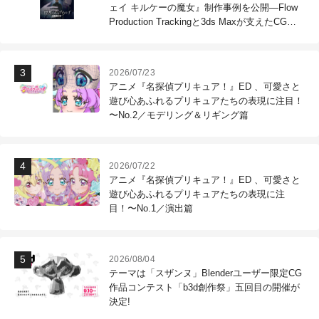
ェイ キルケーの魔女』制作事例を公開―Flow
Production Trackingと3ds Maxが支えたCG制
作現場
2026/07/23
アニメ『名探偵プリキュア！』ED 、可愛さと
遊び心あふれるプリキュアたちの表現に注目！
〜No.2／モデリング＆リギング篇
2026/07/22
アニメ『名探偵プリキュア！』ED 、可愛さと
遊び心あふれるプリキュアたちの表現に注
目！〜No.1／演出篇
2026/08/04
テーマは「スザンヌ」Blenderユーザー限定CG
作品コンテスト「b3d創作祭」五回目の開催が
決定!