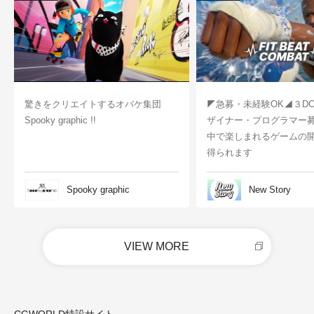
驚きをクリエイトするオバケ集団
◤急募・未経験OK◢３D
Spooky graphic !!
ザイナー・プログラマー
中で楽しまれるゲームの
得られます
Spooky graphic
New Story
VIEW MORE
CGWORLD特設サイト