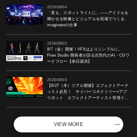
2026/08/04
「君も、スポットライトに」――アイドルを
輝かせる映像とビジュアルを現場でつくる、
imaginateの仕事
2026/08/03
8/7（金）開催！VFXはよりシンプルに。
Flow Studio 開発者が語る次世代のAI・CGワ
ークフロー【来日講演】
2026/08/03
【8/27（木）リアル開催】エフェクトアーテ
ィスト必見！ サイバーコネクトツー×アプ
リボット エフェクトアーティスト登壇イベ
ントを開催！－サイバーエージェント
VIEW MORE