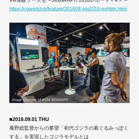
VR体験ブースも〜SIGGRAPH 2016レポート＜4＞〜
https://cgworld.jp/feature/201608-sig2016-exhbtn.html
■2016.09.01 THU
庵野総監督からの要望「初代ゴジラの着ぐるみっぽく
する」を実現したゴジラモデルとは