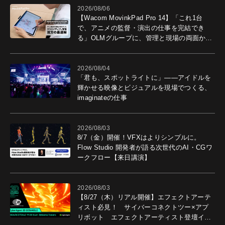
2026/08/06
【Wacom MovinkPad Pro 14】「これ1台
で、アニメの監督・演出の仕事を完結でき
る」OLMグループに、管理と現場の両面から
導入効果を聞いた
2026/08/04
「君も、スポットライトに」――アイドルを
輝かせる映像とビジュアルを現場でつくる、
imaginateの仕事
2026/08/03
8/7（金）開催！VFXはよりシンプルに。
Flow Studio 開発者が語る次世代のAI・CGワ
ークフロー【来日講演】
2026/08/03
【8/27（木）リアル開催】エフェクトアーテ
ィスト必見！ サイバーコネクトツー×アプ
リボット エフェクトアーティスト登壇イベ