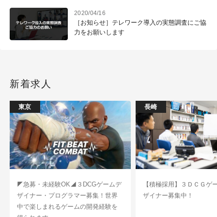
2020/04/16
［お知らせ］テレワーク導入の実態調査にご協
力をお願いします
新着求人
東京
長崎
◤急募・未経験OK◢３DCGゲームデ
【積極採用】３ＤＣＧゲ
ザイナー・プログラマー募集！世界
ザイナー募集中！
中で楽しまれるゲームの開発経験を