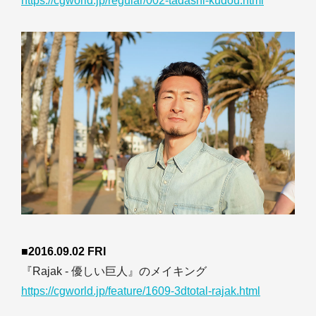
https://cgworld.jp/regular/002-tadashi-kudou.html
■2016.09.02 FRI
『Rajak - 優しい巨人』のメイキング
https://cgworld.jp/feature/1609-3dtotal-rajak.html