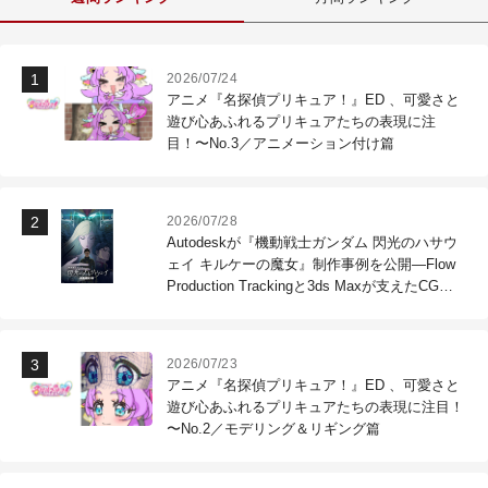
2026/07/24
アニメ『名探偵プリキュア！』ED 、可愛さと
遊び心あふれるプリキュアたちの表現に注
目！〜No.3／アニメーション付け篇
2026/07/28
Autodeskが『機動戦士ガンダム 閃光のハサウ
ェイ キルケーの魔女』制作事例を公開―Flow
Production Trackingと3ds Maxが支えたCG制
作現場
2026/07/23
アニメ『名探偵プリキュア！』ED 、可愛さと
遊び心あふれるプリキュアたちの表現に注目！
〜No.2／モデリング＆リギング篇