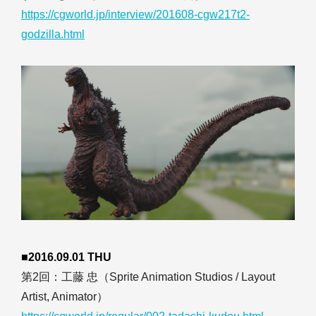
https://cgworld.jp/interview/201608-cgw217t2-
godzilla.html
■2016.09.01 THU
第2回：工藤 忠（Sprite Animation Studios / Layout
Artist, Animator）