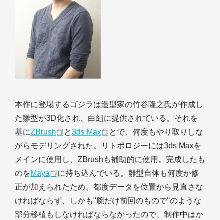
本作に登場するゴジラは造型家の竹谷隆之氏が作成し
た雛型が3D化され、白組に提供されている。それを
基に
ZBrush
と
3ds Max
とで、何度もやり取りしな
がらモデリングされた。リトポロジーには3ds Maxを
メインに使用し、ZBrushも補助的に使用。完成したも
のを
Maya
に持ち込んでいる。雛型自体も何度か修
正が加えられたため、都度データを位置から見直さな
ければならず、しかも"腕だけ前回のもので"のような
部分移植もしなければならなかったので、制作中はか