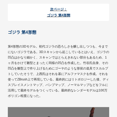
次ページ：
ゴジラ 第4形態
ゴジラ 第4形態
第4形態の3Dモデル。初代ゴジラの恐ろしさを醸し出しつつも、今まで
にないゴジラである。3Dスキャンから起こしているとはいえ、ゴジラの
凹凸はかなり細かく、スキャンではとらえきれない部分もあるため、1
ヶ月をかけて雛型とまったく同様の凹凸を作成した。竹谷氏自身、その
凹凸を雛型上で作り上げるためにゴーヤのような形状の道具でスカルプ
トしていたそうで、上西氏はそれを基にアルファマスクを作成。それを
使ってZBrush上で再現している。最終的にはリトポロジーした後、ディ
スプレイスメントマップ、バンプマップ、ノーマルマップなどをフルに
活用して最終モデルをつくっている。最終的なレンダーモデルは100万
ポリゴン程度になった。