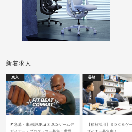
新着求人
東京
長崎
◤急募・未経験OK◢３DCGゲームデ
【積極採用】３ＤＣＧゲ
ザイナー・プログラマー募集！世界
ザイナー募集中！