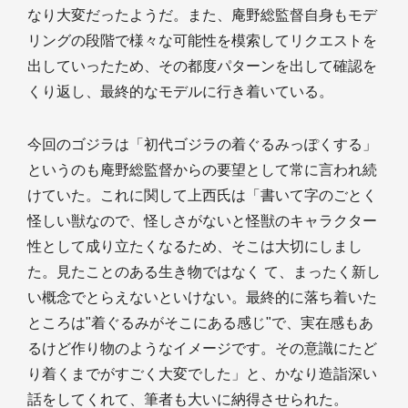
なり大変だったようだ。また、庵野総監督自身もモデ
リングの段階で様々な可能性を模索してリクエストを
出していったため、その都度パターンを出して確認を
くり返し、最終的なモデルに行き着いている。
今回のゴジラは「初代ゴジラの着ぐるみっぽくする」
というのも庵野総監督からの要望として常に言われ続
けていた。これに関して上西氏は「書いて字のごとく
怪しい獣なので、怪しさがないと怪獣のキャラクター
性として成り立たくなるため、そこは大切にしまし
た。見たことのある生き物ではなく て、まったく新し
い概念でとらえないといけない。最終的に落ち着いた
ところは"着ぐるみがそこにある感じ"で、実在感もあ
るけど作り物のようなイメージです。その意識にたど
り着くまでがすごく大変でした」と、かなり造詣深い
話をしてくれて、筆者も大いに納得させられた。