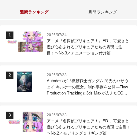
週間ランキング
月間ランキング
2026/07/24
アニメ『名探偵プリキュア！』ED 、可愛さと
遊び心あふれるプリキュアたちの表現に注
目！〜No.3／アニメーション付け篇
2026/07/28
Autodeskが『機動戦士ガンダム 閃光のハサウ
ェイ キルケーの魔女』制作事例を公開―Flow
Production Trackingと3ds Maxが支えたCG制
作現場
2026/07/23
アニメ『名探偵プリキュア！』ED 、可愛さと
遊び心あふれるプリキュアたちの表現に注目！
〜No.2／モデリング＆リギング篇