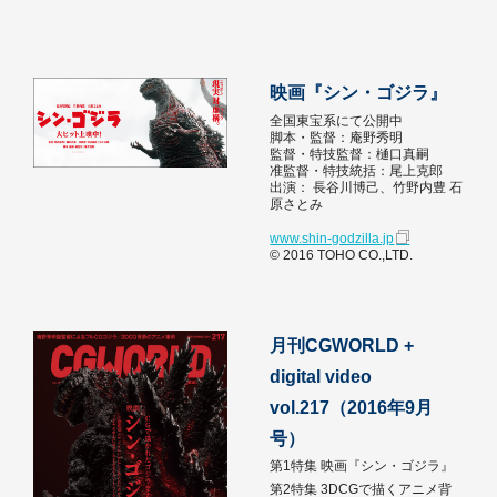
映画『シン・ゴジラ』
全国東宝系にて公開中
脚本・監督：庵野秀明
監督・特技監督：樋口真嗣
准監督・特技統括：尾上克郎
出演： 長谷川博己、竹野内豊 石
原さとみ
www.shin-godzilla.jp
© 2016 TOHO CO.,LTD.
月刊CGWORLD +
digital video
vol.217（2016年9月
号）
第1特集 映画『シン・ゴジラ』
第2特集 3DCGで描くアニメ背