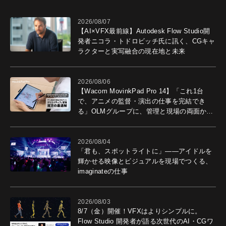
2026/08/07
【AI×VFX最前線】Autodesk Flow Studio開
発者ニコラ・トドロビッチ氏に訊く、CGキャ
ラクターと実写融合の現在地と未来
2026/08/06
【Wacom MovinkPad Pro 14】「これ1台
で、アニメの監督・演出の仕事を完結でき
る」OLMグループに、管理と現場の両面から
導入効果を聞いた
2026/08/04
「君も、スポットライトに」――アイドルを
輝かせる映像とビジュアルを現場でつくる、
imaginateの仕事
2026/08/03
8/7（金）開催！VFXはよりシンプルに。
Flow Studio 開発者が語る次世代のAI・CGワ