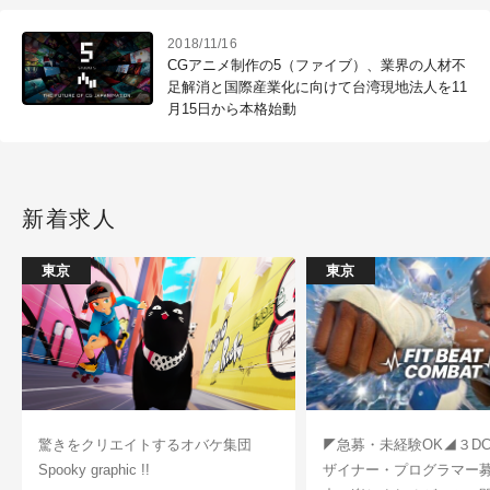
2018/11/16
CGアニメ制作の5（ファイブ）、業界の人材不
足解消と国際産業化に向けて台湾現地法人を11
月15日から本格始動
新着求人
東京
東京
驚きをクリエイトするオバケ集団
◤急募・未経験OK◢３D
Spooky graphic !!
ザイナー・プログラマー