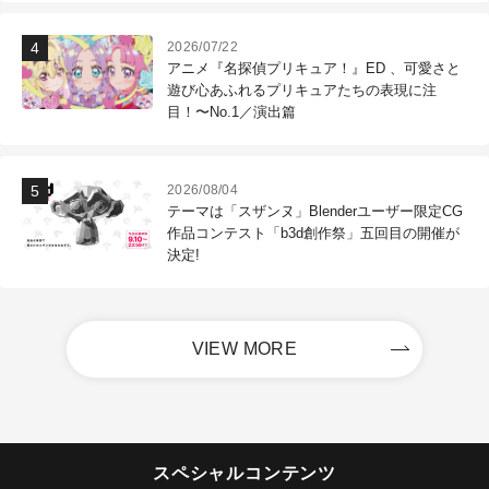
2026/07/22
アニメ『名探偵プリキュア！』ED 、可愛さと
遊び心あふれるプリキュアたちの表現に注
目！〜No.1／演出篇
2026/08/04
テーマは「スザンヌ」Blenderユーザー限定CG
作品コンテスト「b3d創作祭」五回目の開催が
決定!
VIEW MORE
スペシャルコンテンツ