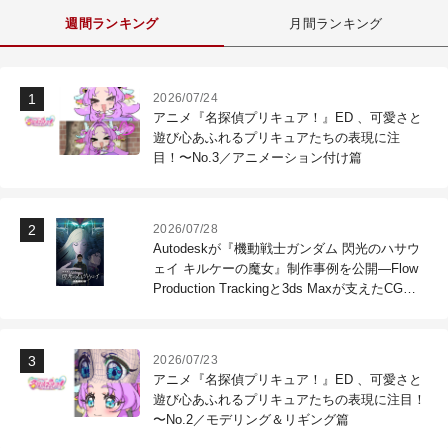
週間ランキング
月間ランキング
2026/07/24
アニメ『名探偵プリキュア！』ED 、可愛さと
遊び心あふれるプリキュアたちの表現に注
目！〜No.3／アニメーション付け篇
2026/07/28
Autodeskが『機動戦士ガンダム 閃光のハサウ
ェイ キルケーの魔女』制作事例を公開―Flow
Production Trackingと3ds Maxが支えたCG制
作現場
2026/07/23
アニメ『名探偵プリキュア！』ED 、可愛さと
遊び心あふれるプリキュアたちの表現に注目！
〜No.2／モデリング＆リギング篇