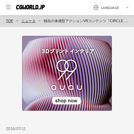
TOP
ニュース
独自の体感型アクションVRコンテンツ『CIRCLE of SAVIORS（サークル オブ セイバーズ）』、「Unity VR EXPO AKIBA」にて展示（PDトウキョウ）
2016/07/11