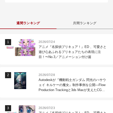
週間ランキング
月間ランキング
2026/07/24
アニメ『名探偵プリキュア！』ED 、可愛さと
遊び心あふれるプリキュアたちの表現に注
目！〜No.3／アニメーション付け篇
2026/07/28
Autodeskが『機動戦士ガンダム 閃光のハサウ
ェイ キルケーの魔女』制作事例を公開―Flow
Production Trackingと3ds Maxが支えたCG制
作現場
2026/07/23
アニメ『名探偵プリキュア！』ED 、可愛さと