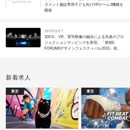
ズメント施設専用子ども向けVRゲーム3機種を
開発
2015/11/17
3DCG、VR、実写映像の融合による先進のプロ
ジェクションマッピングを実現。「第9回
FORUM8デザインフェスティバル2015」前夜
祭にて公開（最先端表現技術利用推進協会）
新着求人
東京
東京