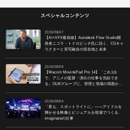
スペシャルコンテンツ
2026/08/07
【AI×VFX最前線】Autodesk Flow Studio開
発者ニコラ・トドロビッチ氏に訊く、CGキャ
ラクターと実写融合の現在地と未来
2026/08/06
【Wacom MovinkPad Pro 14】「これ1台
で、アニメの監督・演出の仕事を完結でき
る」OLMグループに、管理と現場の両面から
導入効果を聞いた
2026/08/04
「君も、スポットライトに」――アイドルを
輝かせる映像とビジュアルを現場でつくる、
imaginateの仕事