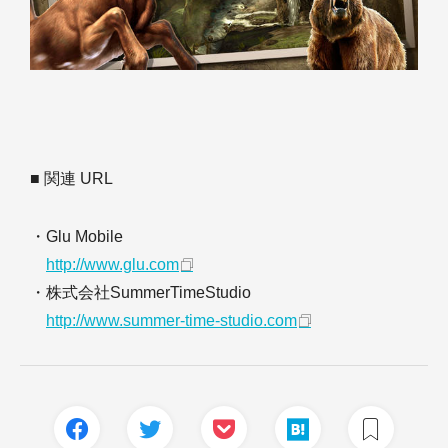
■ 関連 URL
・Glu Mobile
http://www.glu.com
・株式会社SummerTimeStudio
http://www.summer-time-studio.com