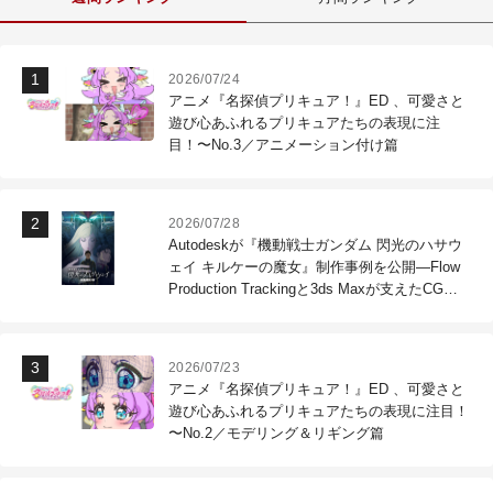
2026/07/24
アニメ『名探偵プリキュア！』ED 、可愛さと
遊び心あふれるプリキュアたちの表現に注
目！〜No.3／アニメーション付け篇
2026/07/28
Autodeskが『機動戦士ガンダム 閃光のハサウ
ェイ キルケーの魔女』制作事例を公開―Flow
Production Trackingと3ds Maxが支えたCG制
作現場
2026/07/23
アニメ『名探偵プリキュア！』ED 、可愛さと
遊び心あふれるプリキュアたちの表現に注目！
〜No.2／モデリング＆リギング篇