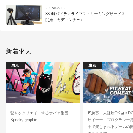
2015/08/13
360度パノラマライブストリーミングサービス
開始（カディンチェ）
新着求人
東京
東京
驚きをクリエイトするオバケ集団
◤急募・未経験OK◢３D
Spooky graphic !!
ザイナー・プログラマー
中で楽しまれるゲームの