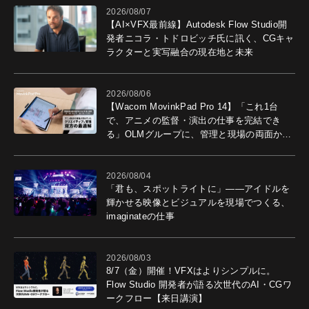
2026/08/07
【AI×VFX最前線】Autodesk Flow Studio開
発者ニコラ・トドロビッチ氏に訊く、CGキャ
ラクターと実写融合の現在地と未来
2026/08/06
【Wacom MovinkPad Pro 14】「これ1台
で、アニメの監督・演出の仕事を完結でき
る」OLMグループに、管理と現場の両面から
導入効果を聞いた
2026/08/04
「君も、スポットライトに」――アイドルを
輝かせる映像とビジュアルを現場でつくる、
imaginateの仕事
2026/08/03
8/7（金）開催！VFXはよりシンプルに。
Flow Studio 開発者が語る次世代のAI・CGワ
ークフロー【来日講演】