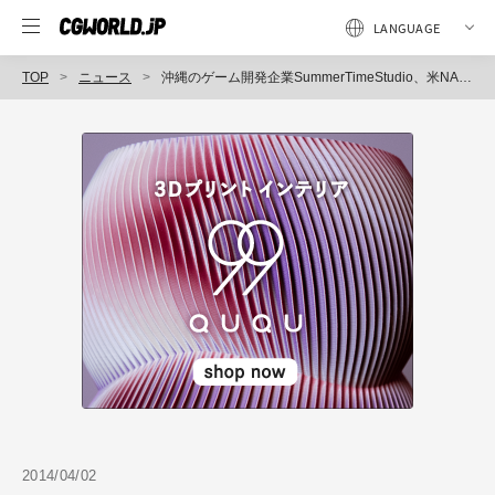
TOP
ニュース
沖縄のゲーム開発企業SummerTimeStudio、米NASDAQ上場企業Glu Mobileとの3Dネイティブゲーム開発世界戦略に基づく開発技術提携を締結（SummerTimeStudio）
2014/04/02