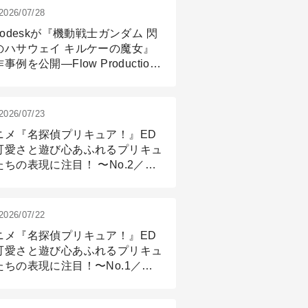
2026/07/28
todeskが『機動戦士ガンダム 閃
のハサウェイ キルケーの魔女』
事例を公開―Flow Production
ackingと3ds Maxが支えたCG制
現場
2026/07/23
ニメ『名探偵プリキュア！』ED
可愛さと遊び心あふれるプリキュ
たちの表現に注目！ 〜No.2／モ
リング＆リギング篇
2026/07/22
ニメ『名探偵プリキュア！』ED
可愛さと遊び心あふれるプリキュ
たちの表現に注目！〜No.1／演
篇