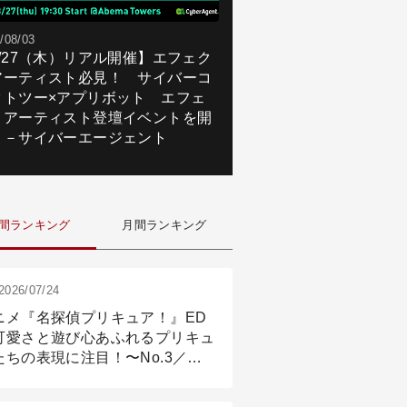
/08/03
8/27（木）リアル開催】エフェク
アーティスト必見！ サイバーコ
クトツー×アプリボット エフェ
トアーティスト登壇イベントを開
！－サイバーエージェント
間ランキング
月間ランキング
2026/07/24
ニメ『名探偵プリキュア！』ED
可愛さと遊び心あふれるプリキュ
たちの表現に注目！〜No.3／ア
メーション付け篇