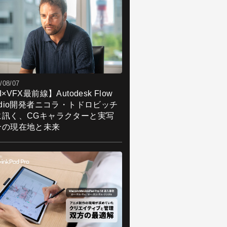
/08/07
I×VFX最前線】Autodesk Flow
udio開発者ニコラ・トドロビッチ
に訊く、CGキャラクターと実写
合の現在地と未来