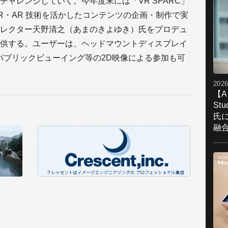
ャレンジしていく。今年度末には「VR SPARC」
R・AR 技術を活かしたコンテンツの企画・制作で実
レクター天野清之（あまのきよゆき）氏をプロデュ
供する。ユーザーは、ヘッドマウントディスプレイ
パブリックビューイング等の2D映像による参加も可
2026
【A
St
氏
融