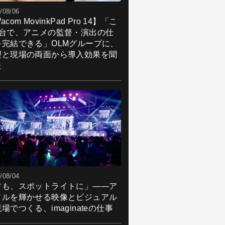
/08/06
acom MovinkPad Pro 14】「こ
1台で、アニメの監督・演出の仕
を完結できる」OLMグループに、
理と現場の両面から導入効果を聞
た
/08/04
君も、スポットライトに」――ア
ドルを輝かせる映像とビジュアル
場でつくる、imaginateの仕事