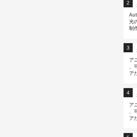
Au
光
制作
Tr
作
ア
、
ア
デ
ア
、
ア
出