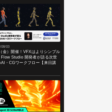
/08/03
7（金）開催！VFXはよりシンプル
Flow Studio 開発者が語る次世
のAI・CGワークフロー【来日講
】