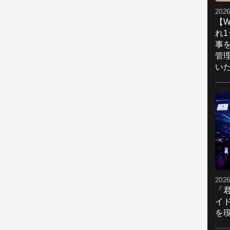
2026
【W
れ
事
管
い
2026
「
イ
を現