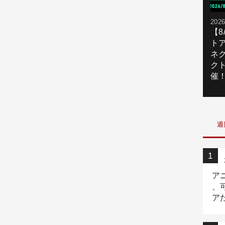
2026
【
ト
ネ
ク
催
週
ア
、
ア
ニ