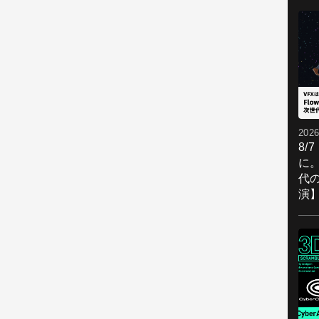
2026
8/
に。
代
演