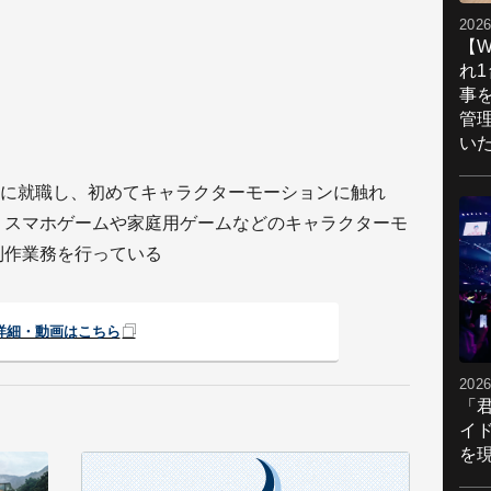
2026
【W
れ
事
管
い
に就職し、初めてキャラクターモーションに触れ
、スマホゲームや家庭用ゲームなどのキャラクターモ
制作業務を行っている
詳細・動画はこちら
2026
「
イ
を現