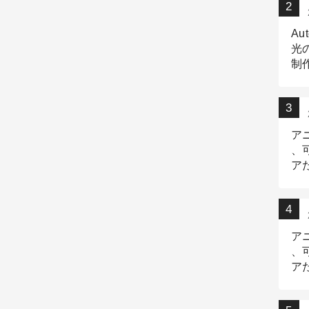
Au
光
制作
Tr
作
ア
、
ア
デ
ア
、
ア
出