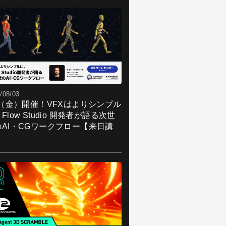
/08/03
7（金）開催！VFXはよりシンプル
Flow Studio 開発者が語る次世
のAI・CGワークフロー【来日講
】