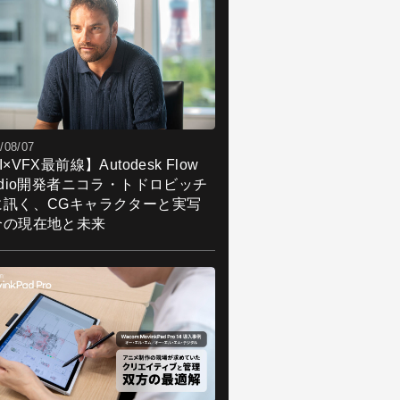
/08/07
I×VFX最前線】Autodesk Flow
udio開発者ニコラ・トドロビッチ
に訊く、CGキャラクターと実写
合の現在地と未来