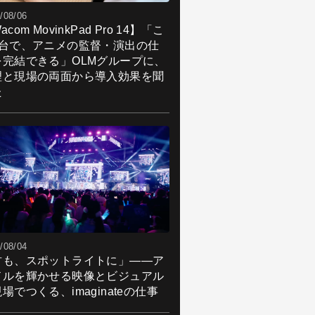
/08/06
acom MovinkPad Pro 14】「こ
1台で、アニメの監督・演出の仕
を完結できる」OLMグループに、
理と現場の両面から導入効果を聞
た
/08/04
君も、スポットライトに」――ア
ドルを輝かせる映像とビジュアル
場でつくる、imaginateの仕事