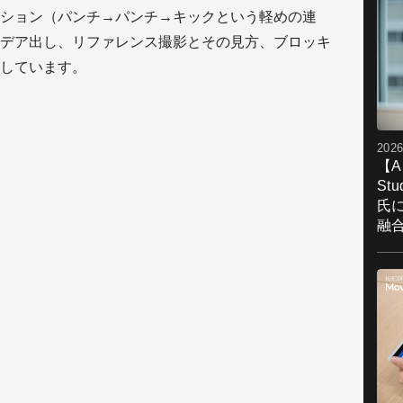
ション（パンチ→パンチ→キックという軽めの連
デア出し、リファレンス撮影とその見方、ブロッキ
しています。
2026
【A
St
氏
融