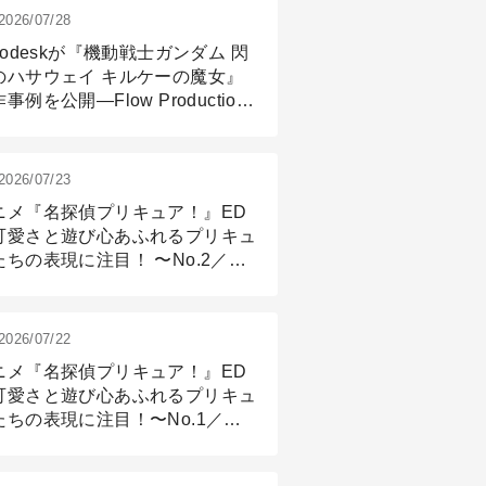
2026/07/28
todeskが『機動戦士ガンダム 閃
のハサウェイ キルケーの魔女』
事例を公開―Flow Production
ackingと3ds Maxが支えたCG制
現場
2026/07/23
ニメ『名探偵プリキュア！』ED
可愛さと遊び心あふれるプリキュ
たちの表現に注目！ 〜No.2／モ
リング＆リギング篇
2026/07/22
ニメ『名探偵プリキュア！』ED
可愛さと遊び心あふれるプリキュ
たちの表現に注目！〜No.1／演
篇