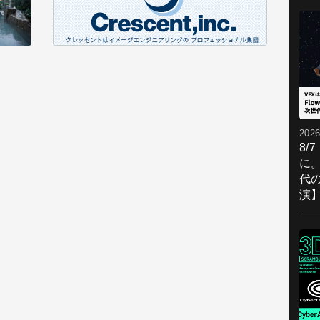
2026
8/
に。
代
演