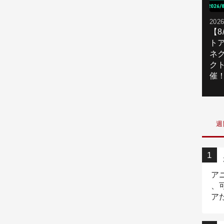
2026
【
ト
ネ
ク
催
週
ア
、
ア
ニ