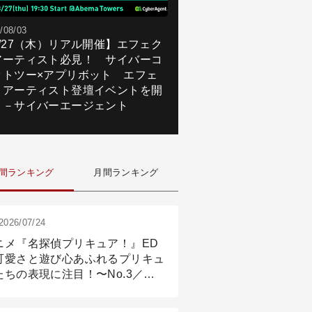
/08/03
8/27（木）リアル開催】エフェク
アーティスト必見！ サイバーコ
クトツー×アプリボット エフェ
トアーティスト登壇イベントを開
！－サイバーエージェント
間ランキング
月間ランキング
2026/07/24
ニメ『名探偵プリキュア！』ED
可愛さと遊び心あふれるプリキュ
たちの表現に注目！〜No.3／ア
メーション付け篇