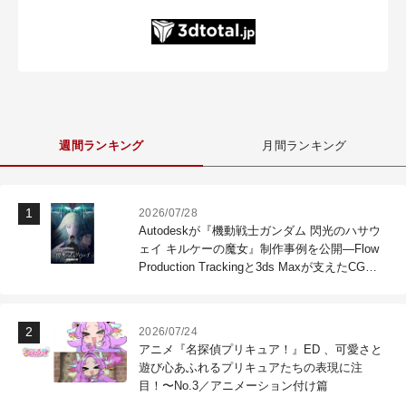
週間ランキング
月間ランキング
2026/07/28
Autodeskが『機動戦士ガンダム 閃光のハサウ
ェイ キルケーの魔女』制作事例を公開―Flow
Production Trackingと3ds Maxが支えたCG制
作現場
2026/07/24
アニメ『名探偵プリキュア！』ED 、可愛さと
遊び心あふれるプリキュアたちの表現に注
目！〜No.3／アニメーション付け篇