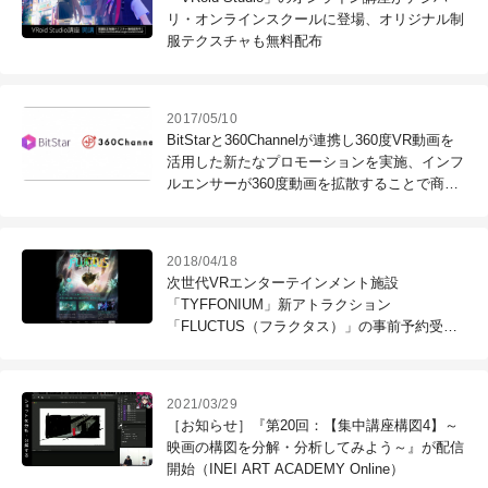
リ・オンラインスクールに登場、オリジナル制
服テクスチャも無料配布
2017/05/10
BitStarと360Channelが連携し360度VR動画を
活用した新たなプロモーションを実施、インフ
ルエンサーが360度動画を拡散することで商
品・サービスの話題化を実現
2018/04/18
次世代VRエンターテインメント施設
「TYFFONIUM」新アトラクション
「FLUCTUS（フラクタス）」の事前予約受付
を開始（ティフォン）
2021/03/29
［お知らせ］『第20回：【集中講座構図4】～
映画の構図を分解・分析してみよう～』が配信
開始（INEI ART ACADEMY Online）