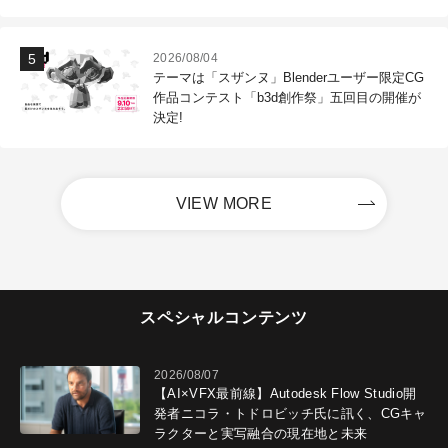
2026/08/04
テーマは「スザンヌ」Blenderユーザー限定CG
作品コンテスト「b3d創作祭」五回目の開催が
決定!
VIEW MORE
スペシャルコンテンツ
2026/08/07
【AI×VFX最前線】Autodesk Flow Studio開
発者ニコラ・トドロビッチ氏に訊く、CGキャ
ラクターと実写融合の現在地と未来