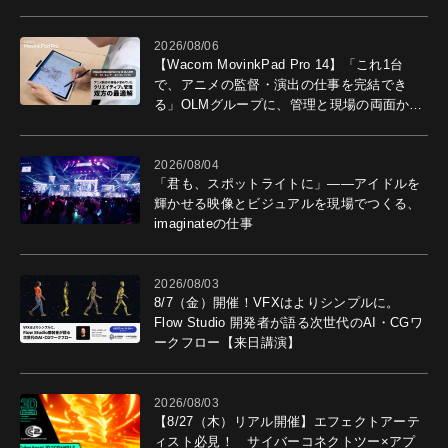
2026/08/06
【Wacom MovinkPad Pro 14】「これ1台
で、アニメの監督・演出の仕事を完結でき
る」OLMグループに、管理と現場の両面から
導入効果を聞いた
2026/08/04
「君も、スポットライトに」――アイドルを
輝かせる映像とビジュアルを現場でつくる、
imaginateの仕事
2026/08/03
8/7（金）開催！VFXはよりシンプルに。
Flow Studio 開発者が語る次世代のAI・CGワ
ークフロー【来日講演】
2026/08/03
【8/27（木）リアル開催】エフェクトアーテ
ィスト必見！ サイバーコネクトツー×アプ