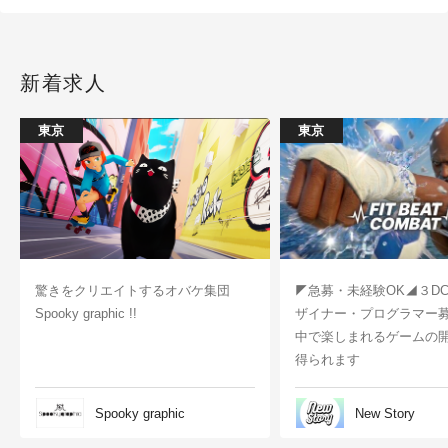
新着求人
東京
東京
驚きをクリエイトするオバケ集団
◤急募・未経験OK◢３D
Spooky graphic !!
ザイナー・プログラマー
中で楽しまれるゲームの
得られます
Spooky graphic
New Story