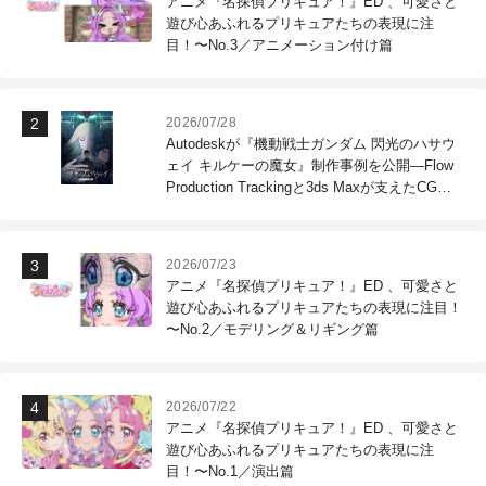
アニメ『名探偵プリキュア！』ED 、可愛さと
遊び心あふれるプリキュアたちの表現に注
目！〜No.3／アニメーション付け篇
2026/07/28
Autodeskが『機動戦士ガンダム 閃光のハサウ
ェイ キルケーの魔女』制作事例を公開―Flow
Production Trackingと3ds Maxが支えたCG制
作現場
2026/07/23
アニメ『名探偵プリキュア！』ED 、可愛さと
遊び心あふれるプリキュアたちの表現に注目！
〜No.2／モデリング＆リギング篇
2026/07/22
アニメ『名探偵プリキュア！』ED 、可愛さと
遊び心あふれるプリキュアたちの表現に注
目！〜No.1／演出篇