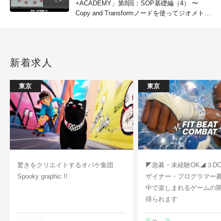
+ACADEMY」第8回：SOP基礎編（4） 〜
Copy and Transformノードを使ってジオメトリ
を複製してみよう！〜が配信開始
新着求人
東京
東京
驚きをクリエイトするオバケ集団
◤急募・未経験OK◢３D
Spooky graphic !!
ザイナー・プログラマー
中で楽しまれるゲームの
得られます