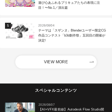
遊び心あふれるプリキュアたちの表現に注
目！〜No.1／演出篇
2026/08/04
テーマは「スザンヌ」Blenderユーザー限定CG
作品コンテスト「b3d創作祭」五回目の開催が
決定!
VIEW MORE
スペシャルコンテンツ
2026/08/07
【AI×VFX最前線】Autodesk Flow Studio開