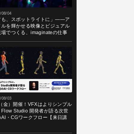
/08/04
君も、スポットライトに」――ア
ドルを輝かせる映像とビジュアル
場でつくる、imaginateの仕事
/08/03
7（金）開催！VFXはよりシンプル
Flow Studio 開発者が語る次世
のAI・CGワークフロー【来日講
】