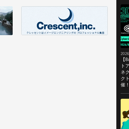
2026
【
ト
ネ
ク
催