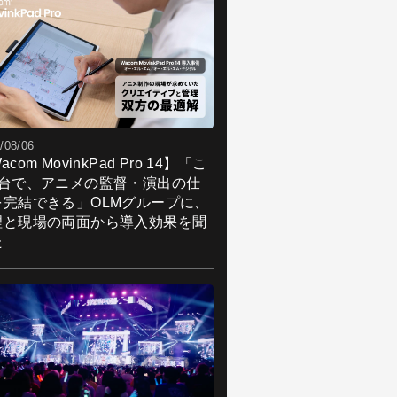
/08/06
acom MovinkPad Pro 14】「こ
1台で、アニメの監督・演出の仕
を完結できる」OLMグループに、
理と現場の両面から導入効果を聞
た