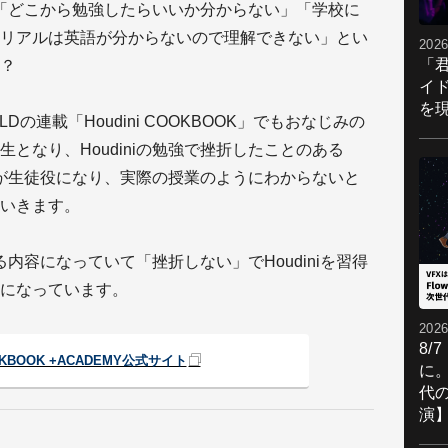
の、「どこから勉強したらいいか分からない」「学校に
リアルは英語が分からないので理解できない」とい
2026
「
？
イ
を現
の連載「Houdini COOKBOOK」でもおなじみの
となり、Houdiniの勉強で挫折したことのある
ialsの渡邊が生徒役になり、実際の授業のようにわからないと
いきます。
きる内容になっていて「挫折しない」でHoudiniを習得
になっています。
2026
8/
OOKBOOK +ACADEMY公式サイト
に。
代
演