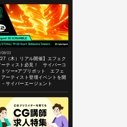
/08/03
8/27（木）リアル開催】エフェク
アーティスト必見！ サイバーコ
クトツー×アプリボット エフェ
トアーティスト登壇イベントを開
！－サイバーエージェント