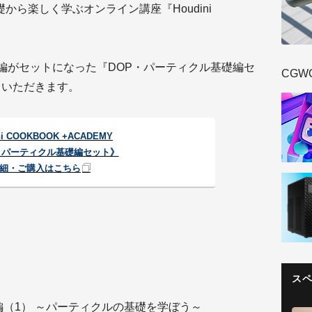
礎から楽しく学ぶオンライン講座『Houdini
基礎編がセットになった『DOP・パーティクル基礎編セ
CGW
ていただきます。
ni COOKBOOK +ACADEMY
・パーティクル基礎編セット》
細・ご購入はこちら
ス
編（1） ～パーティクルの基礎を学ぼう～