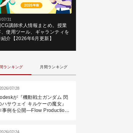
/07/31
国CG講師求人情報まとめ。授業
容、使用ツール、ギャランティを
紹介【2026年6月更新】
間ランキング
月間ランキング
2026/07/28
todeskが『機動戦士ガンダム 閃
のハサウェイ キルケーの魔女』
事例を公開―Flow Production
ackingと3ds Maxが支えたCG制
現場
2026/07/24