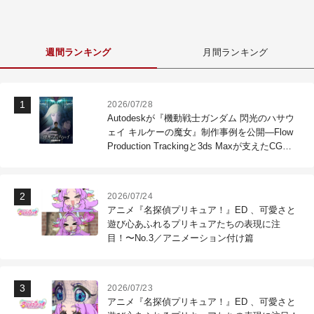
週間ランキング
月間ランキング
2026/07/28
Autodeskが『機動戦士ガンダム 閃光のハサウ
ェイ キルケーの魔女』制作事例を公開―Flow
Production Trackingと3ds Maxが支えたCG制
作現場
2026/07/24
アニメ『名探偵プリキュア！』ED 、可愛さと
遊び心あふれるプリキュアたちの表現に注
目！〜No.3／アニメーション付け篇
2026/07/23
アニメ『名探偵プリキュア！』ED 、可愛さと