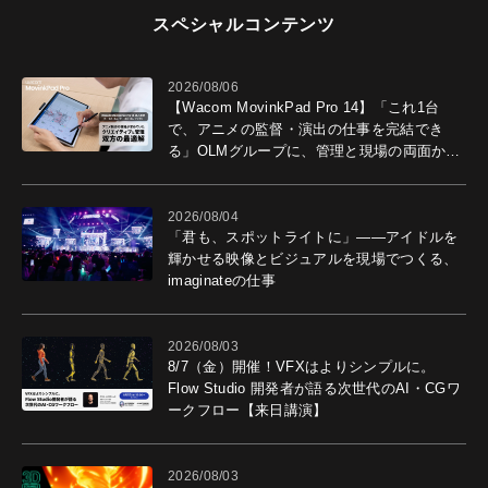
スペシャルコンテンツ
2026/08/06
【Wacom MovinkPad Pro 14】「これ1台
で、アニメの監督・演出の仕事を完結でき
る」OLMグループに、管理と現場の両面から
導入効果を聞いた
2026/08/04
「君も、スポットライトに」――アイドルを
輝かせる映像とビジュアルを現場でつくる、
imaginateの仕事
2026/08/03
8/7（金）開催！VFXはよりシンプルに。
Flow Studio 開発者が語る次世代のAI・CGワ
ークフロー【来日講演】
2026/08/03