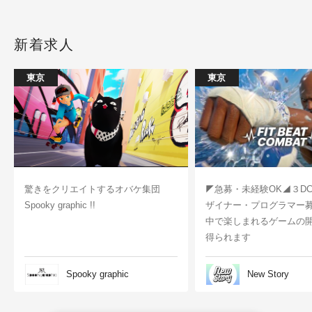
新着求人
東京
東京
驚きをクリエイトするオバケ集団
◤急募・未経験OK◢３D
Spooky graphic !!
ザイナー・プログラマー
中で楽しまれるゲームの
得られます
Spooky graphic
New Story