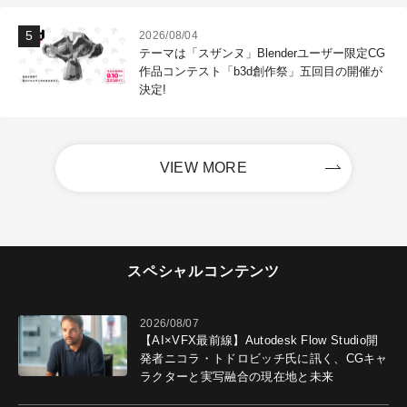
2026/08/04
テーマは「スザンヌ」Blenderユーザー限定CG
作品コンテスト「b3d創作祭」五回目の開催が
決定!
VIEW MORE
スペシャルコンテンツ
2026/08/07
【AI×VFX最前線】Autodesk Flow Studio開
発者ニコラ・トドロビッチ氏に訊く、CGキャ
ラクターと実写融合の現在地と未来