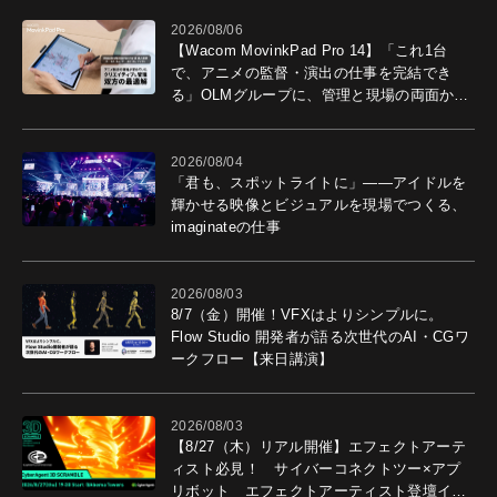
2026/08/06
【Wacom MovinkPad Pro 14】「これ1台
で、アニメの監督・演出の仕事を完結でき
る」OLMグループに、管理と現場の両面から
導入効果を聞いた
2026/08/04
「君も、スポットライトに」――アイドルを
輝かせる映像とビジュアルを現場でつくる、
imaginateの仕事
2026/08/03
8/7（金）開催！VFXはよりシンプルに。
Flow Studio 開発者が語る次世代のAI・CGワ
ークフロー【来日講演】
2026/08/03
【8/27（木）リアル開催】エフェクトアーテ
ィスト必見！ サイバーコネクトツー×アプ
リボット エフェクトアーティスト登壇イベ