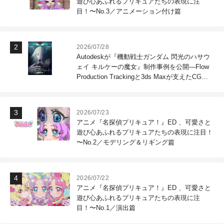
遊び心あふれるプリキュアたちの表現に注
目！〜No.3／アニメーション付け篇
2026/07/28
Autodeskが『機動戦士ガンダム 閃光のハサウ
ェイ キルケーの魔女』制作事例を公開―Flow
Production Trackingと3ds Maxが支えたCG制
作現場
2026/07/23
アニメ『名探偵プリキュア！』ED 、可愛さと
遊び心あふれるプリキュアたちの表現に注目！
〜No.2／モデリング＆リギング篇
2026/07/22
アニメ『名探偵プリキュア！』ED 、可愛さと
遊び心あふれるプリキュアたちの表現に注
目！〜No.1／演出篇