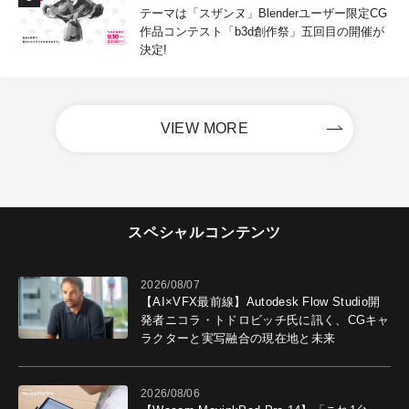
テーマは「スザンヌ」Blenderユーザー限定CG
作品コンテスト「b3d創作祭」五回目の開催が
決定!
VIEW MORE
スペシャルコンテンツ
2026/08/07
【AI×VFX最前線】Autodesk Flow Studio開
発者ニコラ・トドロビッチ氏に訊く、CGキャ
ラクターと実写融合の現在地と未来
2026/08/06