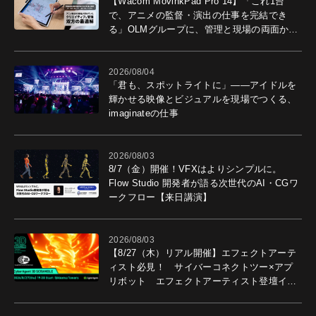
【Wacom MovinkPad Pro 14】「これ1台
で、アニメの監督・演出の仕事を完結でき
る」OLMグループに、管理と現場の両面から
導入効果を聞いた
2026/08/04
「君も、スポットライトに」――アイドルを
輝かせる映像とビジュアルを現場でつくる、
imaginateの仕事
2026/08/03
8/7（金）開催！VFXはよりシンプルに。
Flow Studio 開発者が語る次世代のAI・CGワ
ークフロー【来日講演】
2026/08/03
【8/27（木）リアル開催】エフェクトアーテ
ィスト必見！ サイバーコネクトツー×アプ
リボット エフェクトアーティスト登壇イベ
ントを開催！－サイバーエージェント