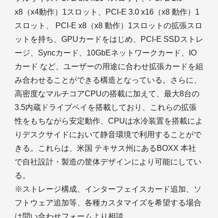
x8（x4動作）1スロット、PCI-E 3.0 x16（x8 動作）1
スロット、 PCI-E x8（x8 動作）1スロットの拡張スロ
ットを持ち、GPUカードをはじめ、PCI-E SSDストレ
ージ、Syncカード、10GbEネットワークカード、IO
カード など、ユーザーの用途に合わせ拡張カードを組
み合わせることができる構造となっている。さらに、
高密度なマルチコアCPUの搭載に加えて、最大8台の
3.5内蔵ドライブベイを搭載しており、これらの拡張
性をもちながら安定動作、CPUは水冷装置を搭載によ
りデスクサイドにおいて静音環境で利用することがで
きる。これらは、米国 テキサス州にあるBOXX 本社
で自社設計・製造の筐体デザインにより可能にしてい
る。
※ストレージ構成、インターフェイスカード追加、ソ
フトウェア追加等、各種カスタマイズを希望する場合
は問い合わせフォームより相談