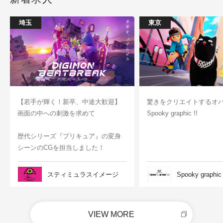
埼玉
東京
【若手が輝く！新卒、中途大歓迎】
驚きをクリエイトするオ
画面の中への刺激を求めて
Spooky graphic !!
歴代シリーズ『プリキュア』の変身
シーンのCGを担当しました！
スティミュラスイメージ
Spooky graphic
VIEW MORE