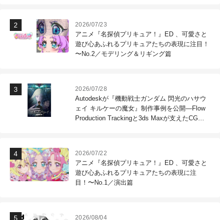
2026/07/23
アニメ『名探偵プリキュア！』ED 、可愛さと
遊び心あふれるプリキュアたちの表現に注目！
〜No.2／モデリング＆リギング篇
2026/07/28
Autodeskが『機動戦士ガンダム 閃光のハサウ
ェイ キルケーの魔女』制作事例を公開―Flow
Production Trackingと3ds Maxが支えたCG制
作現場
2026/07/22
アニメ『名探偵プリキュア！』ED 、可愛さと
遊び心あふれるプリキュアたちの表現に注
目！〜No.1／演出篇
2026/08/04