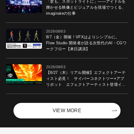
「君も、スポットライトに」――アイドルを
輝かせる映像とビジュアルを現場でつくる、
imaginateの仕事
2026/08/03
8/7（金）開催！VFXはよりシンプルに。
Flow Studio 開発者が語る次世代のAI・CGワ
ークフロー【来日講演】
2026/08/03
【8/27（木）リアル開催】エフェクトアーテ
ィスト必見！ サイバーコネクトツー×アプ
リボット エフェクトアーティスト登壇イベ
ントを開催！－サイバーエージェント
VIEW MORE