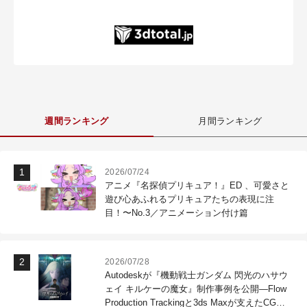
週間ランキング
月間ランキング
2026/07/24
アニメ『名探偵プリキュア！』ED 、可愛さと
遊び心あふれるプリキュアたちの表現に注
目！〜No.3／アニメーション付け篇
2026/07/28
Autodeskが『機動戦士ガンダム 閃光のハサウ
ェイ キルケーの魔女』制作事例を公開―Flow
Production Trackingと3ds Maxが支えたCG制