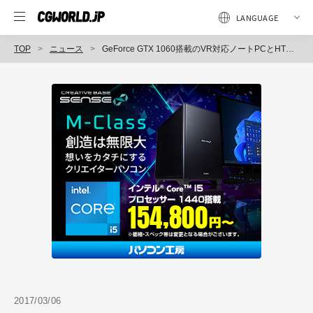
TOP
ニュース
GeForce GTX 1060搭載のVR対応ノートPCとHTC Viveのセット製品「LEVEL-15FX092-i7-RNE-HVR」、「LEVEL-15QX092-i7-RNE-HVR」販売開始（ユニットコム）
2017/03/06