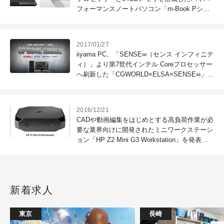
フォーマンスノートパソコン「m-Book Pシリ
ーズ」を24万円台から販売開始 （マウスコン
ピューター）
2017/01/27
iiyama PC、「SENSE∞（センス インフィニテ
ィ）」より第7世代インテル Coreプロセッサー
へ刷新した「CGWORLD×ELSA×SENSE∞」コ
ラボレーションモデルを発売（ユニットコム）
2016/12/21
CADや動画編集をはじめとする高負荷作業が必
要な業界向けに開発されたミニワークステーシ
ョン「HP Z2 Mini G3 Workstation」を発表
（日本HP）
新着求人
東京
長崎