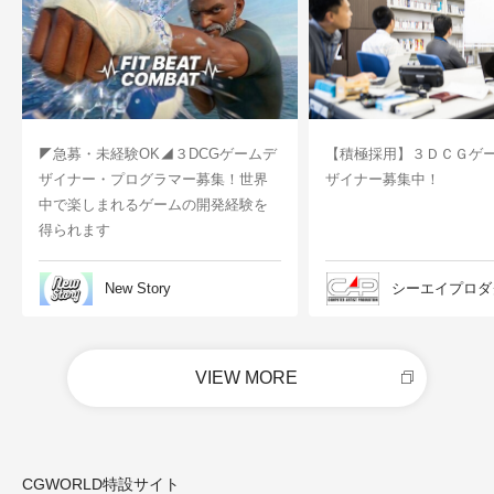
◤急募・未経験OK◢３DCGゲームデ
【積極採用】３ＤＣＧゲ
ザイナー・プログラマー募集！世界
ザイナー募集中！
中で楽しまれるゲームの開発経験を
得られます
New Story
シーエイプロダ
VIEW MORE
CGWORLD特設サイト