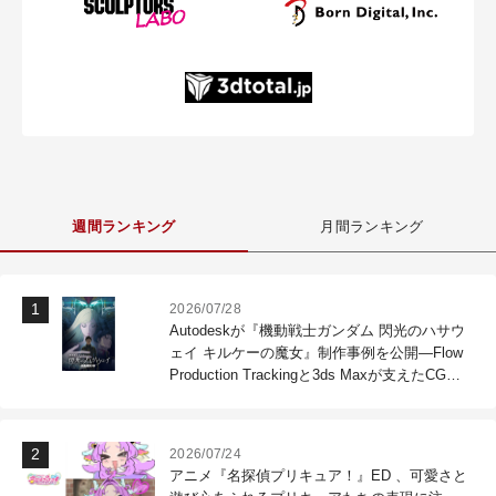
週間ランキング
月間ランキング
2026/07/28
Autodeskが『機動戦士ガンダム 閃光のハサウ
ェイ キルケーの魔女』制作事例を公開―Flow
Production Trackingと3ds Maxが支えたCG制
作現場
2026/07/24
アニメ『名探偵プリキュア！』ED 、可愛さと