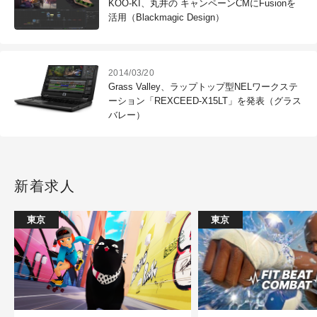
KOO-KI、丸井の キャンペーンCMにFusionを
活用（Blackmagic Design）
2014/03/20
Grass Valley、ラップトップ型NELワークステ
ーション「REXCEED-X15LT」を発表（グラス
バレー）
新着求人
東京
東京