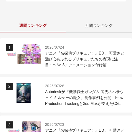
週間ランキング
月間ランキング
2026/07/24
アニメ『名探偵プリキュア！』ED 、可愛さと
遊び心あふれるプリキュアたちの表現に注
目！〜No.3／アニメーション付け篇
2026/07/28
Autodeskが『機動戦士ガンダム 閃光のハサウ
ェイ キルケーの魔女』制作事例を公開―Flow
Production Trackingと3ds Maxが支えたCG制
作現場
2026/07/23
アニメ『名探偵プリキュア！』ED 、可愛さと