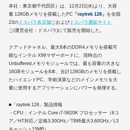
本社：東京都千代田区）は、12月2日(水)より、大容
量 128GBメモリを搭載したPC
「raytrek 128」
を全国
23の
ドスパラ各店舗
および
ドスパラ通販サイト
(運営会社：ドスパラ)にて販売を開始した。
クアッドチャネル、最大8本のDDR4メモリを搭載可
能なインテル X99マザーボードに、現時点の
Unbufferedメモリモジュールでは、最も容量の大きな
16GBモジュールを8本、合計128GBのメモリを搭載し
たハイエンドPC。学術演算などのメインメモリを大
量に使用するアプリケーションにパワーを発揮する。
■「raytrek 128」製品情報
・CPU：インテル Core i7-5820K プロセッサー（6コ
ア／HT対応／定格3.30GHz／TB時最大3.60GHz／L3
キャッシュ15MB）