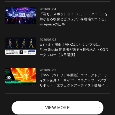
2026/08/04
「君も、スポットライトに」――アイドルを
輝かせる映像とビジュアルを現場でつくる、
imaginateの仕事
2026/08/03
8/7（金）開催！VFXはよりシンプルに。
Flow Studio 開発者が語る次世代のAI・CGワ
ークフロー【来日講演】
2026/08/03
【8/27（木）リアル開催】エフェクトアーテ
ィスト必見！ サイバーコネクトツー×アプ
リボット エフェクトアーティスト登壇イベ
ントを開催！－サイバーエージェント
VIEW MORE