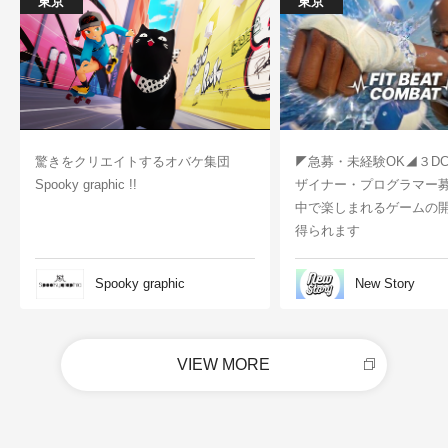
東京
東京
驚きをクリエイトするオバケ集団
◤急募・未経験OK◢３D
Spooky graphic !!
ザイナー・プログラマー
中で楽しまれるゲームの
得られます
Spooky graphic
New Story
VIEW MORE