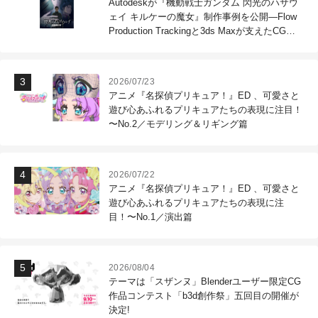
Autodeskが『機動戦士ガンダム 閃光のハサウ
ェイ キルケーの魔女』制作事例を公開―Flow
Production Trackingと3ds Maxが支えたCG制
作現場
2026/07/23
アニメ『名探偵プリキュア！』ED 、可愛さと
遊び心あふれるプリキュアたちの表現に注目！
〜No.2／モデリング＆リギング篇
2026/07/22
アニメ『名探偵プリキュア！』ED 、可愛さと
遊び心あふれるプリキュアたちの表現に注
目！〜No.1／演出篇
2026/08/04
テーマは「スザンヌ」Blenderユーザー限定CG
作品コンテスト「b3d創作祭」五回目の開催が
決定!