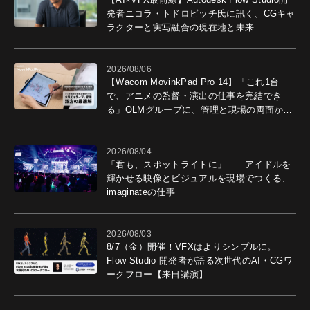
発者ニコラ・トドロビッチ氏に訊く、CGキャ
ラクターと実写融合の現在地と未来
2026/08/06
【Wacom MovinkPad Pro 14】「これ1台
で、アニメの監督・演出の仕事を完結でき
る」OLMグループに、管理と現場の両面から
導入効果を聞いた
2026/08/04
「君も、スポットライトに」――アイドルを
輝かせる映像とビジュアルを現場でつくる、
imaginateの仕事
2026/08/03
8/7（金）開催！VFXはよりシンプルに。
Flow Studio 開発者が語る次世代のAI・CGワ
ークフロー【来日講演】