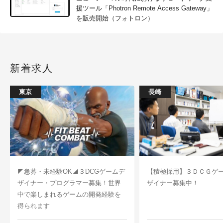
援ツール「Photron Remote Access Gateway」
を販売開始（フォトロン）
新着求人
東京
長崎
◤急募・未経験OK◢３DCGゲームデ
【積極採用】３ＤＣＧゲ
ザイナー・プログラマー募集！世界
ザイナー募集中！
中で楽しまれるゲームの開発経験を
得られます