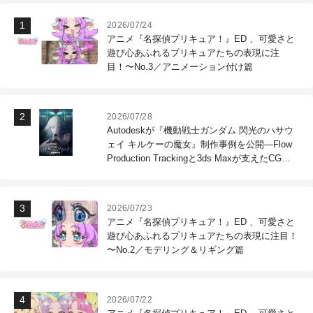
2026/07/24
アニメ『名探偵プリキュア！』ED 、可愛さと
遊び心あふれるプリキュアたちの表現に注
目！〜No.3／アニメーション付け篇
2026/07/28
Autodeskが『機動戦士ガンダム 閃光のハサウ
ェイ キルケーの魔女』制作事例を公開―Flow
Production Trackingと3ds Maxが支えたCG制
作現場
2026/07/23
アニメ『名探偵プリキュア！』ED 、可愛さと
遊び心あふれるプリキュアたちの表現に注目！
〜No.2／モデリング＆リギング篇
2026/07/22