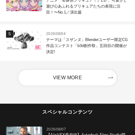
アニメ『名探偵プリキュア！』ED 、可愛さと
遊び心あふれるプリキュアたちの表現に注
目！〜No.1／演出篇
2026/08/04
テーマは「スザンヌ」Blenderユーザー限定CG
作品コンテスト「b3d創作祭」五回目の開催が
決定!
VIEW MORE
スペシャルコンテンツ
2026/08/07
【AI×VFX最前線】Autodesk Flow Studio開