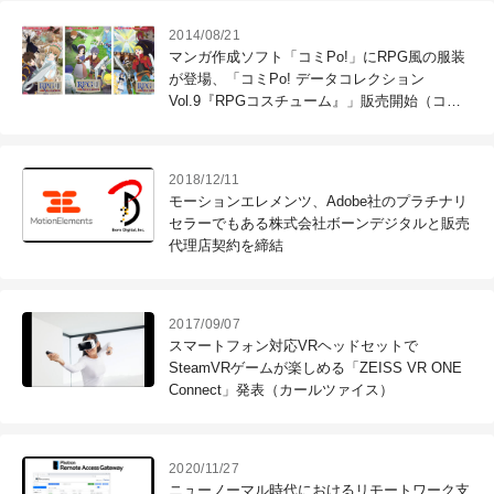
2014/08/21
マンガ作成ソフト「コミPo!」にRPG風の服装
が登場、「コミPo! データコレクション
Vol.9『RPGコスチューム』」販売開始（コミ
Po! 製作委員会／ウェブテクノロジ・コム）
2018/12/11
モーションエレメンツ、Adobe社のプラチナリ
セラーでもある株式会社ボーンデジタルと販売
代理店契約を締結
2017/09/07
スマートフォン対応VRヘッドセットで
SteamVRゲームが楽しめる「ZEISS VR ONE
Connect」発表（カールツァイス）
2020/11/27
ニューノーマル時代におけるリモートワーク支