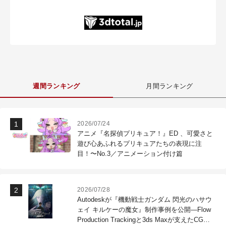
週間ランキング
月間ランキング
2026/07/24
アニメ『名探偵プリキュア！』ED 、可愛さと
遊び心あふれるプリキュアたちの表現に注
目！〜No.3／アニメーション付け篇
2026/07/28
Autodeskが『機動戦士ガンダム 閃光のハサウ
ェイ キルケーの魔女』制作事例を公開―Flow
Production Trackingと3ds Maxが支えたCG制