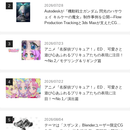
2026/07/28
Autodeskが『機動戦士ガンダム 閃光のハサウ
ェイ キルケーの魔女』制作事例を公開―Flow
Production Trackingと3ds Maxが支えたCG制
作現場
2026/07/23
アニメ『名探偵プリキュア！』ED 、可愛さと
遊び心あふれるプリキュアたちの表現に注目！
〜No.2／モデリング＆リギング篇
2026/07/22
アニメ『名探偵プリキュア！』ED 、可愛さと
遊び心あふれるプリキュアたちの表現に注
目！〜No.1／演出篇
2026/08/04
テーマは「スザンヌ」Blenderユーザー限定CG