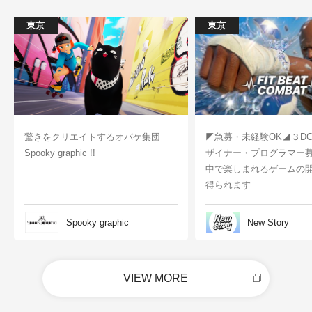
東京
東京
驚きをクリエイトするオバケ集団
◤急募・未経験OK◢３D
Spooky graphic !!
ザイナー・プログラマー
中で楽しまれるゲームの
得られます
Spooky graphic
New Story
VIEW MORE