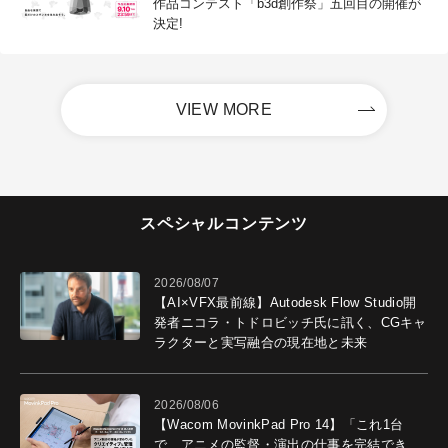
作品コンテスト「b3d創作祭」五回目の開催が
決定!
VIEW MORE
スペシャルコンテンツ
2026/08/07
【AI×VFX最前線】Autodesk Flow Studio開
発者ニコラ・トドロビッチ氏に訊く、CGキャ
ラクターと実写融合の現在地と未来
2026/08/06
【Wacom MovinkPad Pro 14】「これ1台
で、アニメの監督・演出の仕事を完結でき