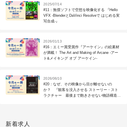
2025/07/14
#11：無償ソフトで空想を映像化する 『Hello
VFX -BlenderとDaVinci Resolveで はじめる実
写合成-』
2026/01/13
#16：エミー賞受賞作『アーケイン』の絵素材
が満載！ The Art and Making of Arcane -アー
ト&メイキング オブ アーケイン-
2026/06/10
#20：なぜ、その映像から目が離せないの
か？ 『観客を没入させる ストーリー・スト
ラクチャー 最後まで飽きさせない物語構造と
演出』
新着求人