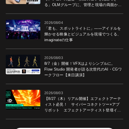
る」OLMグループに、管理と現場の両面から
導入効果を聞いた
2026/08/04
「君も、スポットライトに」――アイドルを
輝かせる映像とビジュアルを現場でつくる、
imaginateの仕事
2026/08/03
8/7（金）開催！VFXはよりシンプルに。
Flow Studio 開発者が語る次世代のAI・CGワ
ークフロー【来日講演】
2026/08/03
【8/27（木）リアル開催】エフェクトアーテ
ィスト必見！ サイバーコネクトツー×アプ
リボット エフェクトアーティスト登壇イベ
ントを開催！－サイバーエージェント