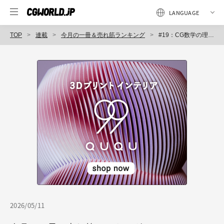
TOP
連載
今月の一冊＆売れ筋ランキング
#19：CG数学の理解が深まり、プログラムを始めたくなる！『Blenderで学ぶ 数学のきほん ～そろそろ覚えたいベクトル・行列～』
2026/05/11