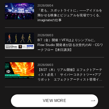
2026/08/04
「君も、スポットライトに」――アイドルを
輝かせる映像とビジュアルを現場でつくる、
imaginateの仕事
2026/08/03
8/7（金）開催！VFXはよりシンプルに。
Flow Studio 開発者が語る次世代のAI・CGワ
ークフロー【来日講演】
2026/08/03
【8/27（木）リアル開催】エフェクトアーテ
ィスト必見！ サイバーコネクトツー×アプ
リボット エフェクトアーティスト登壇イベ
ントを開催！－サイバーエージェント
VIEW MORE