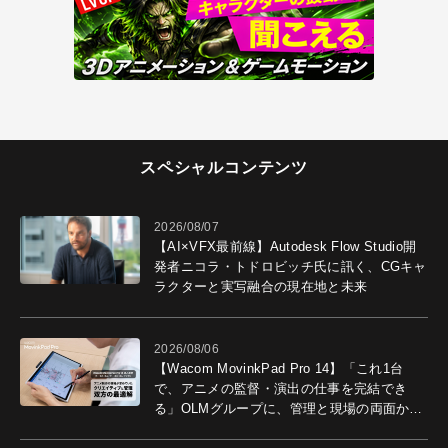
スペシャルコンテンツ
2026/08/07
【AI×VFX最前線】Autodesk Flow Studio開
発者ニコラ・トドロビッチ氏に訊く、CGキャ
ラクターと実写融合の現在地と未来
2026/08/06
【Wacom MovinkPad Pro 14】「これ1台
で、アニメの監督・演出の仕事を完結でき
る」OLMグループに、管理と現場の両面から
導入効果を聞いた