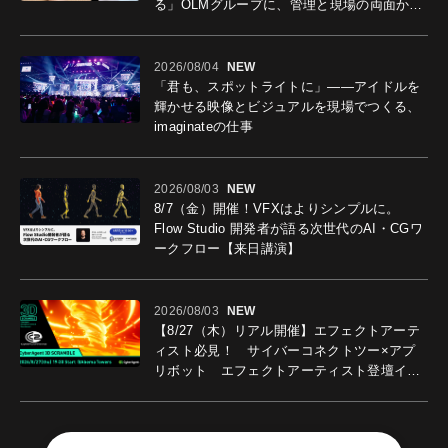
る」OLMグループに、管理と現場の両面から
導入効果を聞いた
2026/08/04
NEW
「君も、スポットライトに」――アイドルを
輝かせる映像とビジュアルを現場でつくる、
imaginateの仕事
2026/08/03
NEW
8/7（金）開催！VFXはよりシンプルに。
Flow Studio 開発者が語る次世代のAI・CGワ
ークフロー【来日講演】
2026/08/03
NEW
【8/27（木）リアル開催】エフェクトアーテ
ィスト必見！ サイバーコネクトツー×アプ
リボット エフェクトアーティスト登壇イベ
ントを開催！－サイバーエージェント