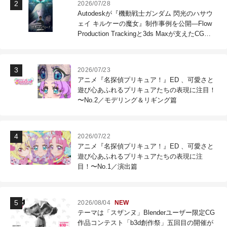
2026/07/28
Autodeskが『機動戦士ガンダム 閃光のハサウ
ェイ キルケーの魔女』制作事例を公開―Flow
Production Trackingと3ds Maxが支えたCG制
作現場
2026/07/23
アニメ『名探偵プリキュア！』ED 、可愛さと
遊び心あふれるプリキュアたちの表現に注目！
〜No.2／モデリング＆リギング篇
2026/07/22
アニメ『名探偵プリキュア！』ED 、可愛さと
遊び心あふれるプリキュアたちの表現に注
目！〜No.1／演出篇
2026/08/04
NEW
テーマは「スザンヌ」Blenderユーザー限定CG
作品コンテスト「b3d創作祭」五回目の開催が