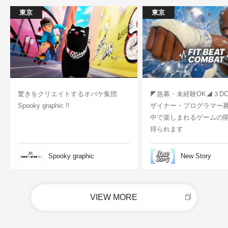
東京
東京
驚きをクリエイトするオバケ集団
◤急募・未経験OK◢３D
Spooky graphic !!
ザイナー・プログラマー
中で楽しまれるゲームの
得られます
Spooky graphic
New Story
VIEW MORE