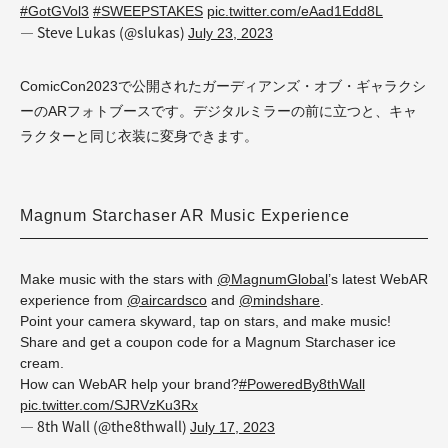
#GotGVol3
#SWEEPSTAKES
pic.twitter.com/eAad1Edd8L
— Steve Lukas (@slukas)
July 23, 2023
ComicCon2023で公開されたガーディアンズ・オブ・ギャラクシ
ーのARフォトブースです。
デジタルミラーの前に立つと、キャ
ラクターと同じ衣装に変身できます。
Magnum Starchaser AR Music Experience
Make music with the stars with
@MagnumGlobal
’s latest WebAR
experience from
@aircardsco
and
@mindshare
.
Point your camera skyward, tap on stars, and make music!
Share and get a coupon code for a Magnum Starchaser ice
cream.
How can WebAR help your brand?
#PoweredBy8thWall
pic.twitter.com/SJRVzKu3Rx
— 8th Wall (@the8thwall)
July 17, 2023