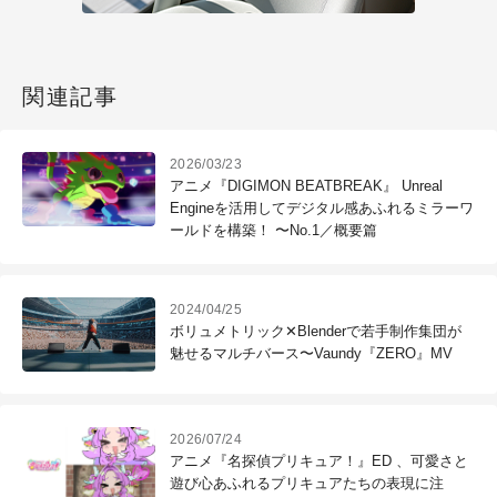
関連記事
2026/03/23
アニメ『DIGIMON BEATBREAK』 Unreal
Engineを活用してデジタル感あふれるミラーワ
ールドを構築！ 〜No.1／概要篇
2024/04/25
ボリュメトリック✕Blenderで若手制作集団が
魅せるマルチバース〜Vaundy『ZERO』MV
2026/07/24
アニメ『名探偵プリキュア！』ED 、可愛さと
遊び心あふれるプリキュアたちの表現に注