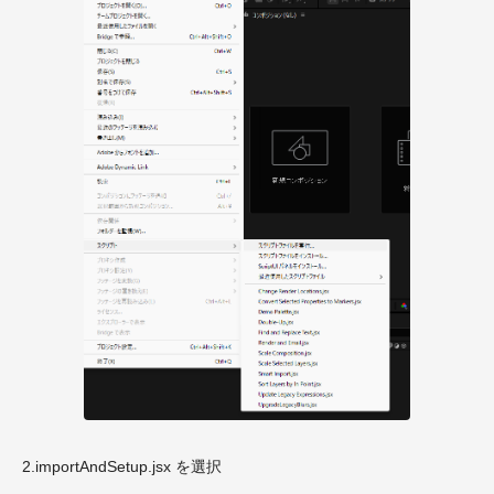
2.importAndSetup.jsx を選択