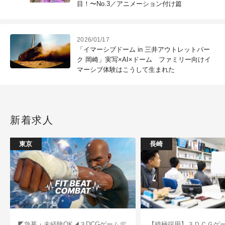
目！〜No.3／アニメーション付け篇
2026/01/17
「イマーシブドーム in 三井アウトレットパー
ク 岡崎」実写×AI×ドーム ファミリー向けイ
マーシブ体験はこうして生まれた
新着求人
東京
長崎
◤急募・未経験OK◢３DCGゲームデ
【積極採用】３ＤＣＧゲ