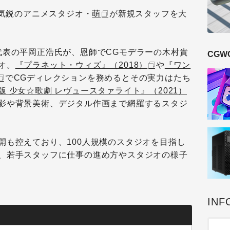
た気鋭のアニメスタジオ・
萌
が新規スタッフを大
代表の平岡正浩氏が、恩師でCGモデラーの木村貴
CGW
オ。
『プラネット・ウィズ』（2018）
や
『ワン
でCGディレクションを務めるとその実力はたち
版 少女☆歌劇 レヴュースタァライト』（2021）
影や背景美術、デジタル作画まで網羅するスタジ
開も控えており、100人規模のスタジオを目指し
、若手スタッフに仕事の進め方やスタジオの様子
INF