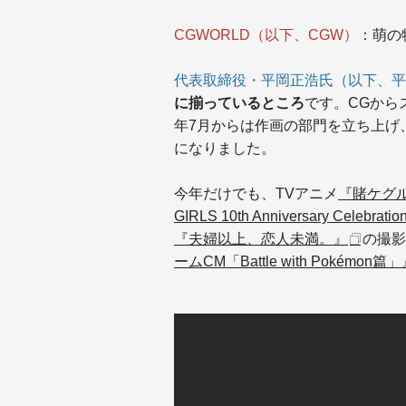
CGWORLD（以下、CGW）
：萌の
代表取締役・平岡正浩氏（以下、平
に揃っているところ
です。CGから
年7月からは作画の部門を立ち上げ
になりました。
今年だけでも、TVアニメ
『賭ケグ
GIRLS 10th Anniversary Celebratio
『夫婦以上、恋人未満。』
の撮影
ームCM「Battle with Pokémon篇