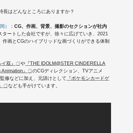
特長はどんなところにありますか？
岡）
：
CG、作画、背景、撮影のセクションが社内
スタートした会社ですが、徐々に広げていき、2021
、作画とCGのハイブリッドな画づくりができる体制
ルイ双』
や
『THE IDOLM@STER CINDERELLA
n Animation』
のCGディレクション、TVアニメ
監修などに加え、元請けとして
『ポケモンカードゲ
」』
なども手がけています。