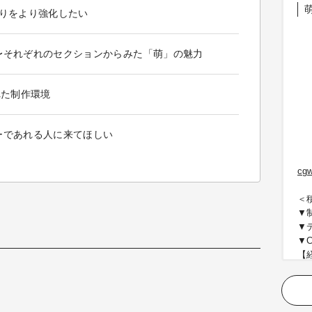
くりをより強化したい
〜それぞれのセクションからみた「萌」の魅力
れた制作環境
ーであれる人に来てほしい
cgw
＜
▼
▼
▼
【
＜
▼
者