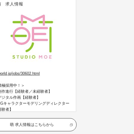
萌 求人情報
orld.jp/jobs/30602.html
積極採用中！＞
制作進行【経験者／未経験者】
デジタル作画【経験者】
CGキャラクターモデリングディレクター
経験者】
その他職種も募集中＞
萌 求人情報はこちらから
CGアニメーションディレクター【経験
】