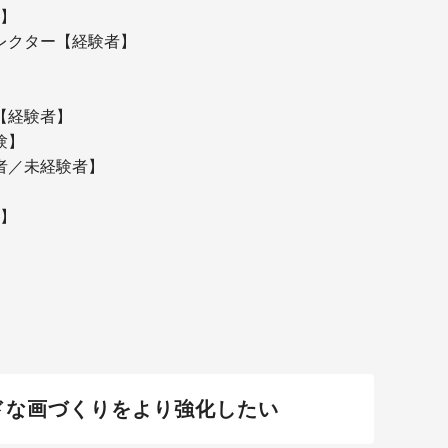
】
▼
▼
レクター【
経験者
】
▼
▼
▼
【経験者】
▼
▼
験】
▼
者／
未経験者
】
】
ドな画づくりをより強化したい