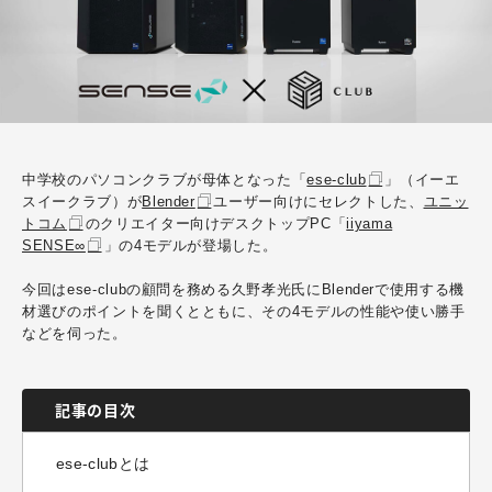
中学校のパソコンクラブが母体となった「
ese-club
」（イーエ
スイークラブ）が
Blender
ユーザー向けにセレクトした、
ユニッ
トコム
のクリエイター向けデスクトップPC「
iiyama
SENSE∞
」の4モデルが登場した。
今回はese-clubの顧問を務める久野孝光氏にBlenderで使用する機
材選びのポイントを聞くとともに、その4モデルの性能や使い勝手
などを伺った。
記事の目次
ese-clubとは