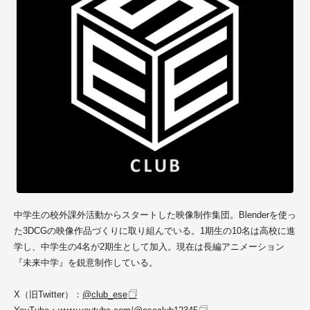
中学生の校外課外活動からスタートした映像制作集団。Blenderを使っ
た3DCGの映像作品づくりに取り組んでいる。1期生の10名は高校に進
学し、中学生の4名が2期生として加入。現在は長編アニメーション
『未来中学』を鋭意制作している。
X（旧Twitter）：
@club_ese