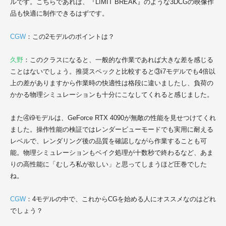
ルです。こちらであれば、『LIMIT BREAK』のような3DCGの映像作
品も快適に制作できるはずです。
CGW
：この2モデルのポイントは？
久野
：このクラスになると、一般的な作業であれば大きな差を感じる
ことはないでしょう。推奨スペックと比較すると③i7モデルでも4倍以
上の差がありますから作業時の快適性は格段に違いましたし、負荷の
かかる物理シミュレーションも十分にこなしてくれると感じました。
また④i9モデルは、GeForce RTX 4090が無敵の性能を見せつけてくれ
ました。操作性能の検証ではレンダービューモードでも実用に耐える
レベルで、レンダリング後の品質を確認しながら作業することも可
能。物理シミュレーションもベイク処理が十数秒で終わるなど、あま
りの高性能に「むしろ私が欲しい」と思ってしまうほど圧巻でした
ね。
CGW
：4モデルの中で、これからCGを始める人にオススメなのはどれ
でしょう？