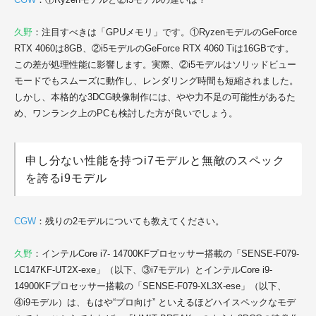
久野
：注目すべきは「GPUメモリ」です。①RyzenモデルのGeForce
RTX 4060は8GB、②i5モデルのGeForce RTX 4060 Tiは16GBです。
この差が処理性能に影響します。実際、②i5モデルはソリッドビュー
モードでもスムーズに動作し、レンダリング時間も短縮されました。
しかし、本格的な3DCG映像制作には、やや力不足の可能性があるた
め、ワンランク上のPCも検討した方が良いでしょう。
申し分ない性能を持つi7モデルと無敵のスペック
を誇るi9モデル
CGW
：残りの2モデルについても教えてください。
久野
：インテルCore i7- 14700KFプロセッサー搭載の「SENSE-F079-
LC147KF-UT2X-exe」（以下、③i7モデル）とインテルCore i9-
14900KFプロセッサー搭載の「SENSE-F079-XL3X-ese」（以下、
④i9モデル）は、もはや“プロ向け” といえるほどハイスペックなモデ