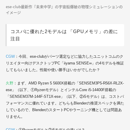
ese-club最新作『未来中学』の宇宙船爆破の物理シミュレーションの
イメージ
コスパに優れた2モデルは 「GPUメモリ」の差に
注目
CGW
：今回、ese-clubがパーツ選定などに協力したユニットコムのク
リエイター向けデスクトップPC「iiyama SENSE∞」の4モデルを検証
してもらいました。性能や使い勝手はいかがでしたか？
久野
：まず、AMD Ryzen 5 5600X搭載の「SENSEM3P5-R56X-RL2X-
ese」（以下、①Ryzenモデル）とインテルCore i5-14400F搭載の
「SENSEM37M-144F-ST1X-ese」（以下、②i5モデル）は、コストパ
フォーマンスに優れています。どちらもBlenderの推奨スペックを満た
しているので、BlenderのスタートPCやラーニング機としては問題あ
りません。
CGW
：①Ryzenモデルと②i5モデルの違いは？