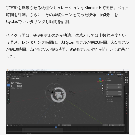
宇宙船を爆破させる物理シミュレーションをBlender上で実行。ベイク
時間を計測。さらに、その爆破シーンを使った映像（約3分）を
Cyclesでレンダリングし時間を計測。
ベイク時間は、➃i9モデルのみが快適、体感としては十数秒程度とい
う早さ。レンダリング時間は、➀Ryzenモデルが約26時間、➁i5モデル
が約18時間、➂i7モデルが約6時間、➃i9モデルが約4時間という結果だ
った。